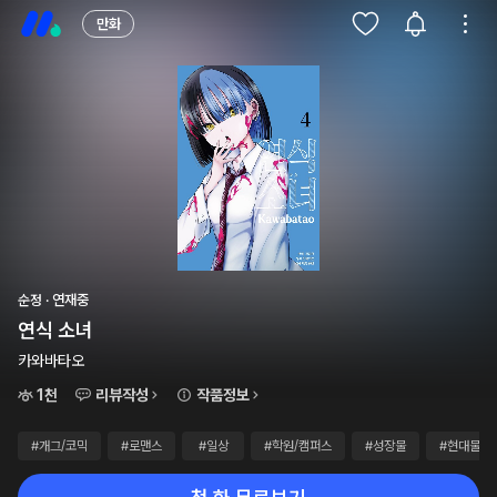
만화
순정 · 연재중
연식 소녀
카와바타오
1천
리뷰작성
작품정보
#개그/코믹
#로맨스
#일상
#학원/캠퍼스
#성장물
#현대물