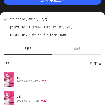
첫 화 무료보기
최대 30000점 추가적립
(~8/9)
[일권만] 일권으로 완결까지! 로맨스 만화 단편
(~8/31)
[100P] 만화 퀴즈 맞추면 전원 머니 지급!
(~8/9)
대여
소장
43개
회차순
1화
2026.06.04
· 27p
무료
2화
2026.06.04
· 19p
무료