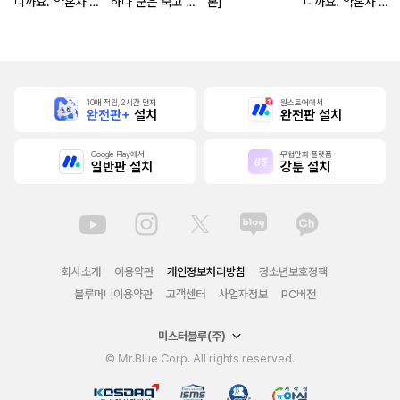
니까요. 약혼자 방
하나 군은 죽고 싶
본]
니까요. 약혼자 방
치 중!
어 해
치 중! [단행본]
10배 적립, 2시간 먼저
원스토어에서
완전판+
설치
완전판 설치
Google Play에서
무협만화 플랫폼
일반판 설치
강툰 설치
회사소개
이용약관
개인정보처리방침
청소년보호정책
블루머니이용약관
고객센터
사업자정보
PC버전
미스터블루(주)
© Mr.Blue Corp. All rights reserved.