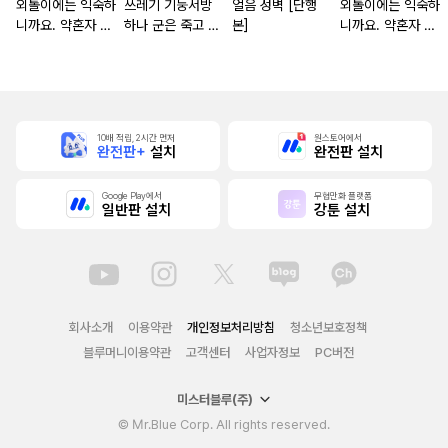
외톨이에는 익숙하
쓰레기 기둥서방
얼음 성벽 [단행
외톨이에는 익숙하
니까요. 약혼자 방
하나 군은 죽고 싶
본]
니까요. 약혼자 방
치 중!
어 해
치 중! [단행본]
10배 적립, 2시간 먼저
원스토어에서
완전판+
설치
완전판 설치
Google Play에서
무협만화 플랫폼
일반판 설치
강툰 설치
회사소개
이용약관
개인정보처리방침
청소년보호정책
블루머니이용약관
고객센터
사업자정보
PC버전
미스터블루(주)
© Mr.Blue Corp. All rights reserved.