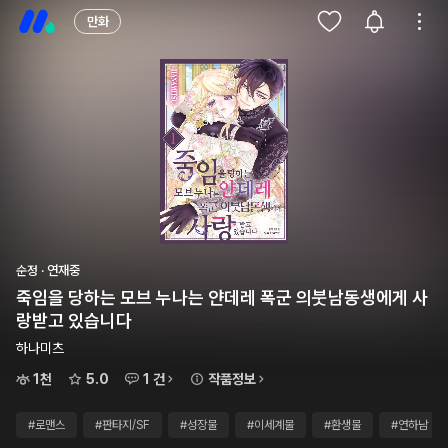
만화
순정 · 연재중
죽임을 당하는 모브 누나는 얀데레 폭군 의붓남동생에게 사
랑받고 있습니다
하나미츠
1천
5.0
1 건
작품정보
#로맨스
#판타지/SF
#성장물
#이세계물
#환생물
#연하남