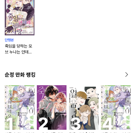
단행본
죽임을 당하는 모
브 누나는 얀데레
폭군 의붓남동생에
게 사랑받고 있습
니다 [단행본]
순정 만화 랭킹