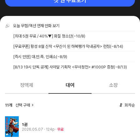
첫 권 무료보기
오늘 무협/액션 연재 만화 보기
[최대 5권 무료 / 40%▼] 화질 청소단
(~10/8)
[무료쿠폰] 황성 8월 신작 <무신이 된 하북팽가 막내공자> 런칭
(~8/14)
[즉시 만원] 대.만.족. 인쇄소
(~8/9)
[8/13 19시 단독 공개] 사마달 기획작 <무사정천> #1000P 증정
(~8/13)
정액제
대여
소장
11개
선택 구매
회차순
1권
2026.05.07
· 124p
무료