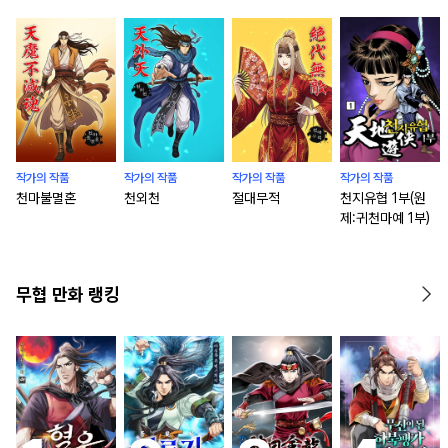
작가의 작품
작가의 작품
작가의 작품
작가의 작품
천마불멸혼
천외천
절대무적
천지유협 1부(원
제:귀천마예 1부)
무협 만화 랭킹