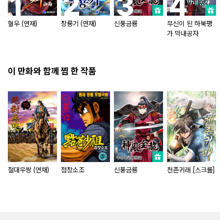
혈우 (연재)
창룡기 (연재)
신풍금룡
무신이 된 하북팽
가 막내공자
이 만화와 함께 찜 한 작품
절대무쌍 (연재)
점창소조
신풍금룡
천존귀래 [스크롤]