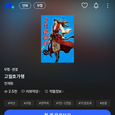
만화
무협
무협 · 완결
고월호가행
천제황
2.5천
리뷰작성
작품정보
#액션
#무협
#정액제
#1만~2만원
#10권초과
#완결