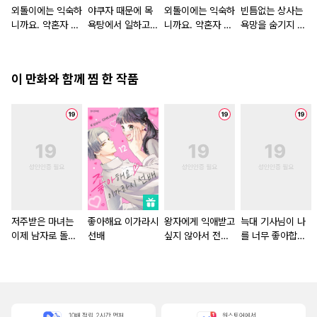
외톨이에는 익숙하
야쿠자 때문에 목
외톨이에는 익숙하
빈틈없는 상사는
니까요. 약혼자 방
욕탕에서 일하고
니까요. 약혼자 방
욕망을 숨기지 않
치 중!
있습니다
치 중! [단행본]
는다 (완전판) [스
크롤]
이 만화와 함께 찜 한 작품
저주받은 마녀는
좋아해요 이가라시
왕자에게 익애받고
늑대 기사님이 나
이제 남자로 돌아
선배
싶지 않아서 전
를 너무 좋아합니
갈 수 없다 [스크
(前) 프린세스지만
다! [스크롤]
롤]
남장 집사가 되겠
습니다! 초야편
10배 적립, 2시간 먼저
원스토어에서