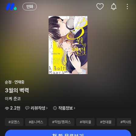
만화
순정 · 연재중
3월의 벽력
이케 준코
2.2천
리뷰작성
작품정보
#로맨스
#옴니버스
#학원/캠퍼스
#재회물
#현대물
#짝사랑