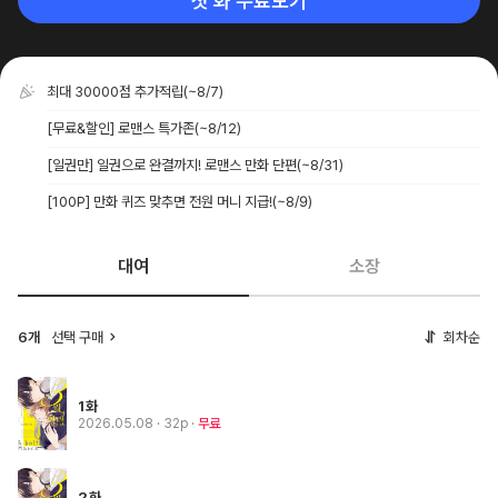
첫 화 무료보기
최대 30000점 추가적립
(~8/7)
[무료&할인] 로맨스 특가존
(~8/12)
[일권만] 일권으로 완결까지! 로맨스 만화 단편
(~8/31)
[100P] 만화 퀴즈 맞추면 전원 머니 지급!
(~8/9)
대여
소장
6개
선택 구매
회차순
1화
2026.05.08
· 32p
무료
2화