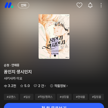
만화
순정 · 연재중
꿈인지 생시인지
사키사카 이오
3.2천
5.0
2 건
작품정보
#로맨스
#일상
#학원/캠퍼스
#성장물
#현대물
#힐링물