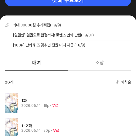
첫 화 무료보기
최대 30000점 추가적립
(~8/9)
[일권만] 일권으로 완결까지! 로맨스 만화 단편
(~8/31)
[100P] 만화 퀴즈 맞추면 전원 머니 지급!
(~8/9)
대여
소장
26개
회차순
1화
2026.05.14
· 19p
무료
1-2화
2026.05.14
· 20p
무료