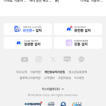
니까요. 약혼자 방
하나 군은 죽고 싶
본]
니까요. 약혼자 방
치 중!
어 해
치 중! [단행본]
10배 적립, 2시간 먼저
원스토어에서
완전판+
설치
완전판 설치
Google Play에서
무협만화 플랫폼
일반판 설치
강툰 설치
회사소개
이용약관
개인정보처리방침
청소년보호정책
블루머니이용약관
고객센터
사업자정보
PC버전
미스터블루(주)
© Mr.Blue Corp. All rights reserved.