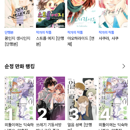
단행본
작가의 작품
작가의 작품
작가의 작품
꿈인지 생시인지
스트롭 에지 [단행
아오하라이드 [연
사쿠라, 사쿠
[단행본]
본]
재]
순정 만화 랭킹
외톨이에는 익숙하
쓰레기 기둥서방
얼음 성벽 [단행
외톨이에는 익숙하