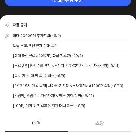
첫 화 무료보기
작품 공지
최대 30000점 추가적립
(~8/9)
오늘 무협/액션 연재 만화 보기
[최대 5권 무료 / 40%▼] 화질 청소단
(~10/8)
[무료쿠폰] 황성 8월 신작 <무신이 된 하북팽가 막내공자> 런칭
(~8/14)
[즉시 만원] 대.만.족. 인쇄소
(~8/9)
[8/13 19시 단독 공개] 사마달 기획작 <무사정천> #1000P 증정
(~8/13)
[일권만] 일권으로 완결까지! 로맨스 만화 단편
(~8/31)
[100P] 만화 퀴즈 맞추면 전원 머니 지급!
(~8/9)
대여
소장