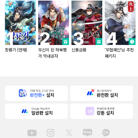
창룡기 (연재)
무신이 된 하북팽
신풍금룡
'무협폐인'님 추천
가 막내공자
패키지
10배 적립, 2시간 먼저
원스토어에서
완전판+
설치
완전판 설치
Google Play에서
무협만화 플랫폼
일반판 설치
강툰 설치