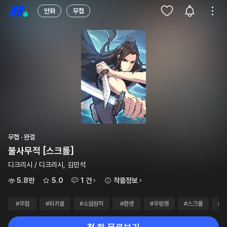
만화
무협
무협 · 완결
불사무적 [스크롤]
디크리시 / 디크리시, 김민석
5.8만
5.0
1 건
작품정보
#무협
#회귀물
#소설원작
#환생
#무림맹
#스크롤
#5