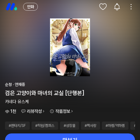
만화
순정 · 연재중
검은 고양이와 마녀의 교실 [단행본]
카네다 유스케
1천
리뷰작성
작품정보
#판타지/SF
#학원/캠퍼스
#성장물
#짝사랑
#하렘/역하렘
#사