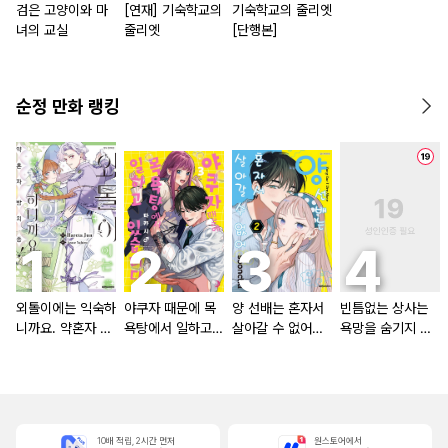
검은 고양이와 마
[연재] 기숙학교의
기숙학교의 줄리엣
녀의 교실
줄리엣
[단행본]
순정 만화 랭킹
외톨이에는 익숙하
야쿠자 때문에 목
양 선배는 혼자서
빈틈없는 상사는
니까요. 약혼자 방
욕탕에서 일하고
살아갈 수 없어
욕망을 숨기지 않
치 중!
있습니다
[단행본]
는다 (완전판) [스
크롤]
10배 적립, 2시간 먼저
원스토어에서