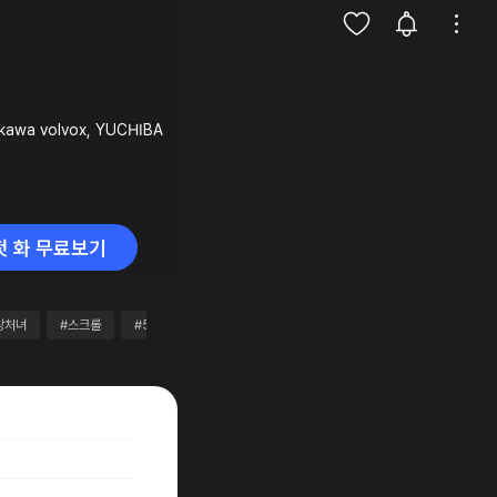
ikawa volvox, YUCHIBA
첫 화 무료보기
상처녀
#스크롤
#5천~1만원
#10화이상
#별점4점이상
#완결