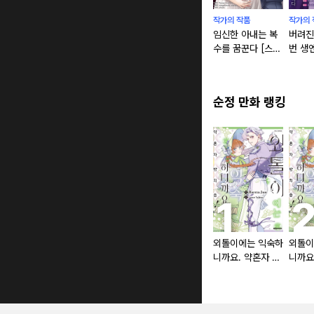
작가의 작품
작가의 
임신한 아내는 복
버려진
수를 꿈꾼다 [스크
번 생
롤]
부하기
다 [스
순정 만화 랭킹
외톨이에는 익숙하
외톨이
니까요. 약혼자 방
니까요
치 중!
치 중!