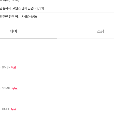
 완결까지! 로맨스 만화 단편
(~8/31)
 맞추면 전원 머니 지급!
(~8/9)
대여
소장
0
· 9MB
무료
0
· 10MB
무료
0
· 8MB
무료