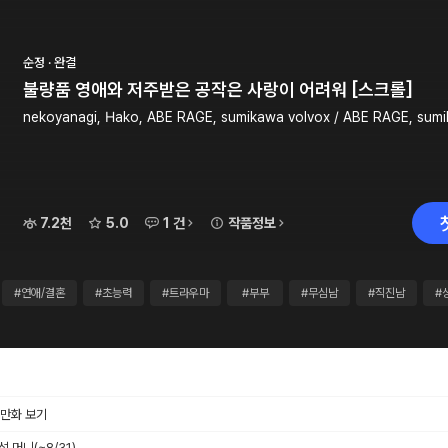
순정 · 완결
불량품 영애와 저주받은 공작은 사랑이 어려워 [스크롤]
nekoyanagi, Hako, ABE RAGE, sumikawa volvox / ABE RAGE, sum
7.2천
5.0
1 건
작품정보
#연애/결혼
#초능력
#트라우마
#부부
#무심남
#직진남
#
 만화 보기
출석 머니
(~8/31)