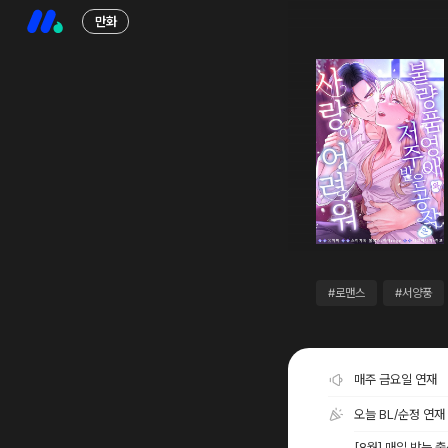
만화
#로맨스
#서양풍
매주 금요일 연재
오늘 BL/순정 연재
[8월] 매일 받는 