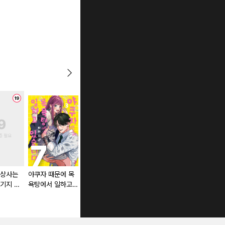
 상사는
야쿠자 때문에 목
쓰레기 기둥서방
푸른 상자
기지 않
욕탕에서 일하고
하나 군은 죽고 싶
판) [스
있습니다 [단행본]
어 해