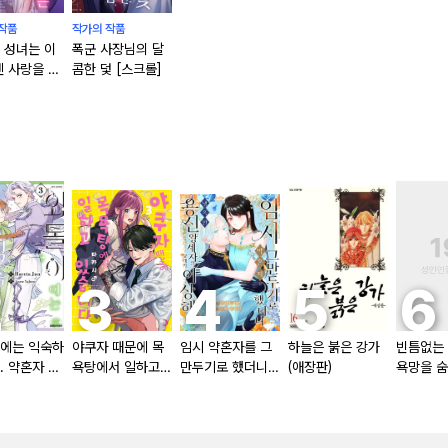
작품
작가의 작품
 성녀는 이
폭군 사장님의 달
엔 사랑을 거
콤한 덫 [스크롤]
로 맹세합니
크롤]
에는 익숙하
야쿠자 때문에 목
임시 약혼자를 그
하늘은 붉은 강가
빈틈없는
. 약혼자 방
욕탕에서 일하고
만두기로 했더니
(애장판)
욕망을 숨
 [단행본]
있습니다
냉혹한 용신 왕세
는다 (완전
자의 상태가 이상
크롤]
해졌습니다 [단행
본]