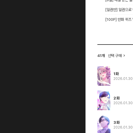
[일권만] 일권으로
[100P] 만화 퀴즈
41개
선택 구매
1화
2026.01.3
2화
2026.01.3
3화
2026.01.3