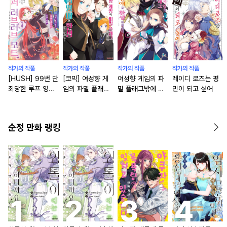
작가의 작품
작가의 작품
작가의 작품
작가의 작품
[HUSH] 99번 단
[코믹] 여성향 게
여성향 게임의 파
레이디 로즈는 평
죄당한 루프 영애
임의 파멸 플래그
멸 플래그밖에 없
민이 되고 싶어
지만 이번 생은
밖에 없는 악역 영
는 악역 영애로 환
「슈퍼 러브러브 모
애로 환생해버렸
생해버렸다… [단
드」라고?! [단행
다… [단행본]
행본]
순정 만화 랭킹
본]