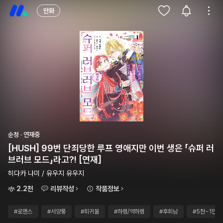
만화
순정 · 연재중
[HUSH] 99번 단죄당한 루프 영애지만 이번 생은 「슈퍼 러
브러브 모드」라고?! [연재]
히다카 나미 / 유우지 유우지
2.2천
리뷰작성
작품정보
#로맨스
#서양풍
#회귀물
#하렘/역하렘
#후회남
#5천~1만원