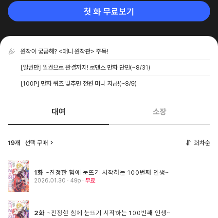
첫 화 무료보기
원작이 궁금해? <애니 원작관> 주목!
[일권만] 일권으로 완결까지! 로맨스 만화 단편
(~8/31)
[100P] 만화 퀴즈 맞추면 전원 머니 지급!
(~8/9)
대여
소장
선택 구매
회차순
19개
1화
~진정한 힘에 눈뜨기 시작하는 100번째 인생~
2026.01.30
· 49p
무료
2화
~진정한 힘에 눈뜨기 시작하는 100번째 인생~