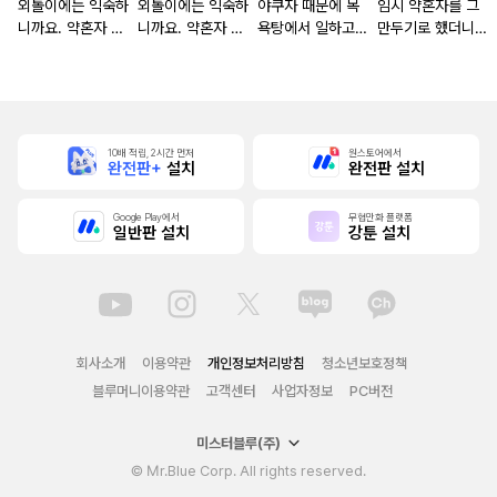
외톨이에는 익숙하
외톨이에는 익숙하
야쿠자 때문에 목
임시 약혼자를 그
니까요. 약혼자 방
니까요. 약혼자 방
욕탕에서 일하고
만두기로 했더니
치 중!
치 중! [단행본]
있습니다
냉혹한 용신 왕세
자의 상태가 이상
해졌습니다 [단행
본]
10배 적립, 2시간 먼저
원스토어에서
완전판+
설치
완전판 설치
Google Play에서
무협만화 플랫폼
일반판 설치
강툰 설치
회사소개
이용약관
개인정보처리방침
청소년보호정책
블루머니이용약관
고객센터
사업자정보
PC버전
미스터블루(주)
© Mr.Blue Corp. All rights reserved.