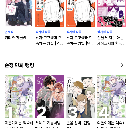
연재작
작가의 작품
작가의 작품
작가의 작품
키리오 팬클럽
남자 고교생과 접
남자 고교생과 접
선을 넘지 못하는
촉하는 방법 [연
촉하는 방법 [단행
가정교사와 학생
재]
본]
[연재]
순정 만화 랭킹
외톨이에는 익숙하
쓰레기 기둥서방
얼음 성벽 [단행
외톨이에는 익숙하