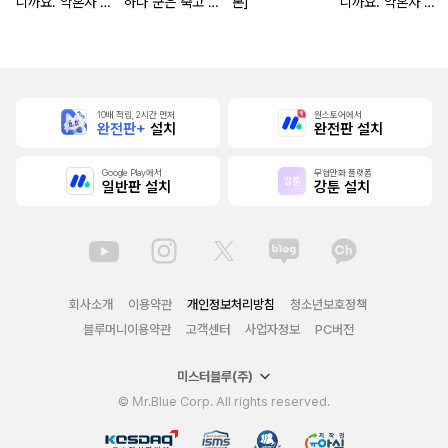
니까요. 약혼자 방
하나 군은 죽고 싶
본]
니까요. 약혼자 방
치 중!
어 해
치 중! [단행본]
10배 적립, 2시간 먼저
원스토어에서
완전판+
설치
완전판 설치
Google Play에서
무협만화 플랫폼
일반판 설치
강툰 설치
회사소개
이용약관
개인정보처리방침
청소년보호정책
블루머니이용약관
고객센터
사업자정보
PC버전
미스터블루(주)
© Mr.Blue Corp. All rights reserved.