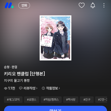
만화
순정 · 완결
키리오 팬클럽 [단행본]
지구의 물고기 퐁짱
1.1천
리뷰작성
작품정보
#개그/코믹
#로맨스
#학원/캠퍼스
#짝사랑
#친구
#2만~3만