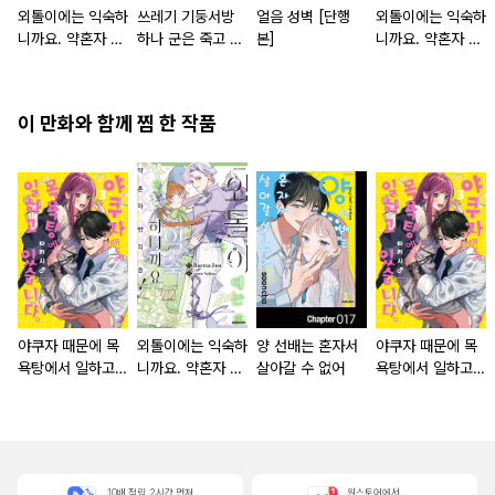
외톨이에는 익숙하
쓰레기 기둥서방
얼음 성벽 [단행
외톨이에는 익숙하
니까요. 약혼자 방
하나 군은 죽고 싶
본]
니까요. 약혼자 방
치 중!
어 해
치 중! [단행본]
이 만화와 함께 찜 한 작품
야쿠자 때문에 목
외톨이에는 익숙하
양 선배는 혼자서
야쿠자 때문에 목
욕탕에서 일하고
니까요. 약혼자 방
살아갈 수 없어
욕탕에서 일하고
있습니다
치 중!
있습니다 [단행본]
10배 적립, 2시간 먼저
원스토어에서