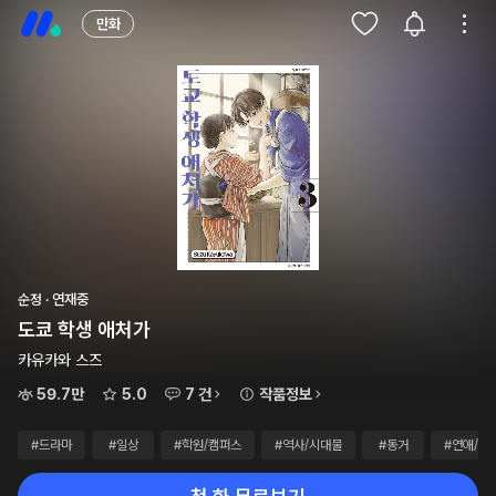
만화
순정 · 연재중
도쿄 학생 애처가
카유카와 스즈
59.7만
5.0
7 건
작품정보
#드라마
#일상
#학원/캠퍼스
#역사/시대물
#동거
#연애/결