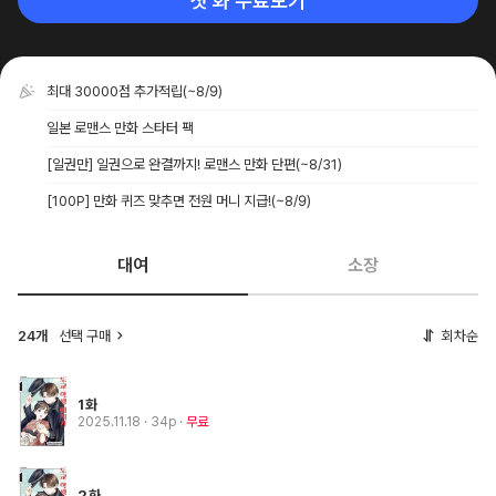
첫 화 무료보기
최대 30000점 추가적립
(~8/9)
일본 로맨스 만화 스타터 팩
[일권만] 일권으로 완결까지! 로맨스 만화 단편
(~8/31)
[100P] 만화 퀴즈 맞추면 전원 머니 지급!
(~8/9)
대여
소장
24개
선택 구매
회차순
1화
2025.11.18
· 34p
무료
2화