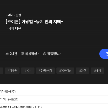
드라마 · 완결
[조이툰] 여왕벌 -둥지 안의 지배-
리가이 마유
2.1천
리뷰작성
작품정보
F
#피폐물
#복수
#5천원이하
#10화이상
#완결
#대여
추가적립
(~8/7)
출석 머니
(~8/31)
 완결까지! 로맨스 만화 단편
(~8/31)