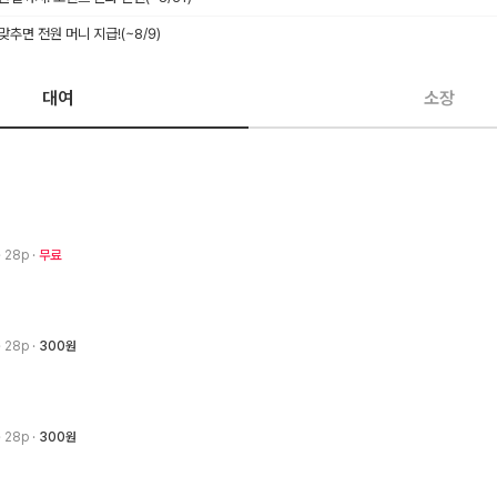
 맞추면 전원 머니 지급!
(~8/9)
대여
소장
· 28p
무료
· 28p
300원
· 28p
300원