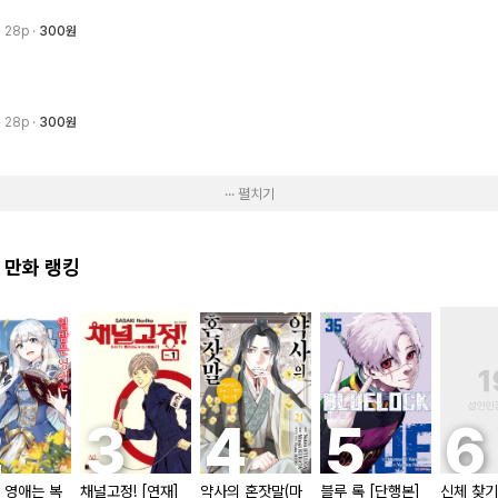
· 28p
300원
· 28p
300원
··· 펼치기
 만화 랭킹
 영애는 복
채널고정! [연재]
약사의 혼잣말(마
블루 록 [단행본]
신체 찾기