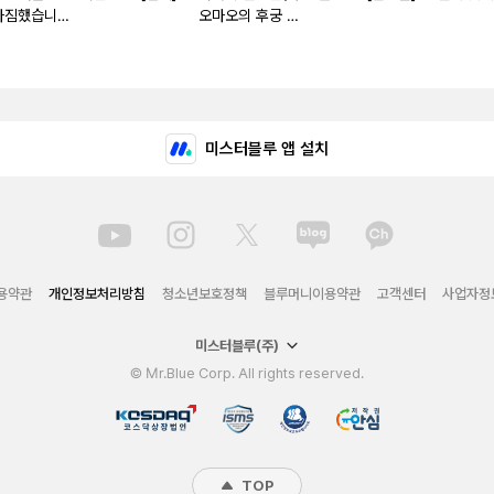
다짐했습니다
오마오의 후궁 수
서의 힘으로
수께끼 풀이수첩)
 부숴버릴게
[단행본]
단행본]
미스터블루 앱 설치
용약관
개인정보처리방침
청소년보호정책
블루머니이용약관
고객센터
사업자정
미스터블루(주)
© Mr.Blue Corp. All rights reserved.
TOP