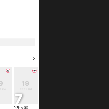
여제(女帝)
신의 물방울 [단행
무제 2부 [단행본]