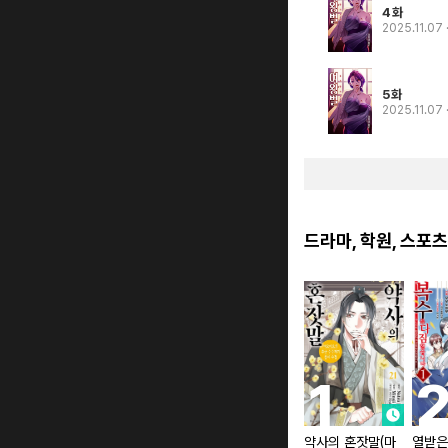
4화
2025.11.07
5화
2025.11.07
드라마, 학원, 스포츠
약사의 혼잣말(마
열받은