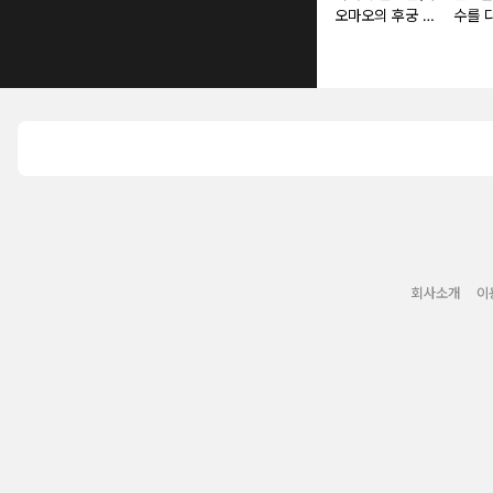
오마오의 후궁 수
수를 
수께끼 풀이수첩)
~마도
조국을
요~ [
회사소개
이