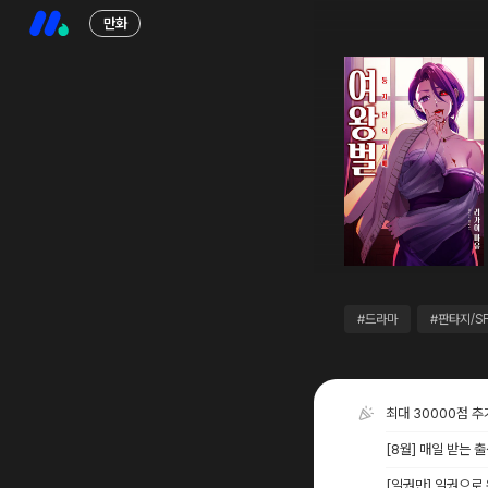
만화
#드라마
#판타지/S
최대 30000점 
[8월] 매일 받는 
[일권만] 일권으로