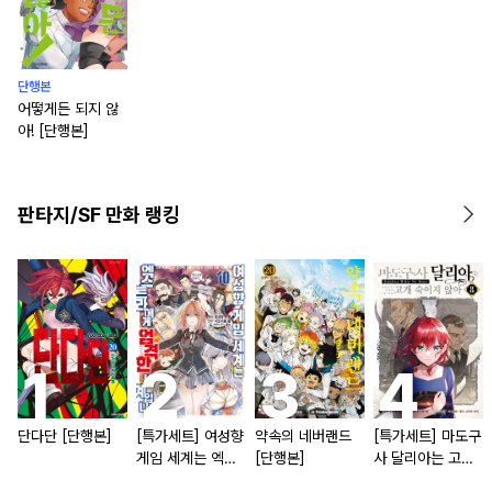
단행본
어떻게든 되지 않
아! [단행본]
판타지/SF 만화 랭킹
단다단 [단행본]
[특가세트] 여성향
약속의 네버랜드
[특가세트] 마도구
게임 세계는 엑스
[단행본]
사 달리아는 고개
트라에게 엄격한
숙이지 않아