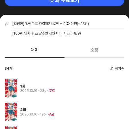
첫 화 무료보기
[일권만] 일권으로 완결까지! 로맨스 만화 단편
(~8/31)
[100P] 만화 퀴즈 맞추면 전원 머니 지급!
(~8/9)
대여
소장
34개
회차순
1화
2025.10.16
· 23p
무료
2화
2025.10.16
· 19p
무료