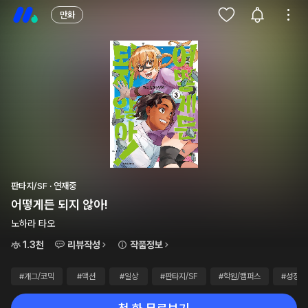
만화
판타지/SF · 연재중
어떻게든 되지 않아!
노하라 타오
1.3천
리뷰작성
작품정보
#개그/코믹
#액션
#일상
#판타지/SF
#학원/캠퍼스
#성장물