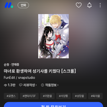
만화
순정 · 연재중
마녀로 환생하여 성기사를 키웠다 [스크롤]
FunEdit / snapstudio
1.3만
리뷰작성
작품정보
#로맨스
#판타지/SF
#귀환물
#서양풍
#성장물
#육아물