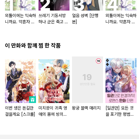
외톨이에는 익숙하
쓰레기 기둥서방
얼음 성벽 [단행
외톨이에는 익숙하
니까요. 약혼자 방
하나 군은 죽고 싶
본]
니까요. 약혼자 방
치 중!
어 해
치 중! [단행본]
이 만화와 함께 찜 한 작품
이번 생은 돈길만
미치광이 귀족 영
왕궁 블랙 매리지
[일권만] 모든 것
걸을게요 [스크롤]
애의 몸에 빙의하
을 포기한 평범한
다 [스크롤]
영애는 젊은 빙제
의 총애를 받는다
[단행본]