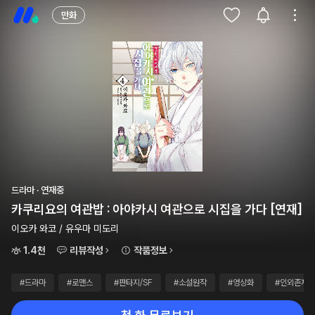
만화
드라마 · 연재중
카쿠리요의 여관밥 : 아야카시 여관으로 시집을 가다 [연재]
이오카 와코 / 유우마 미도리
1.4천
리뷰작성
작품정보
#드라마
#로맨스
#판타지/SF
#소설원작
#영상화
#인외존재