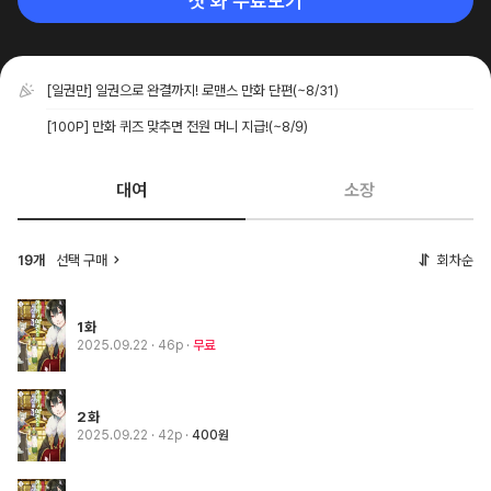
첫 화 무료보기
[일권만] 일권으로 완결까지! 로맨스 만화 단편
(~8/31)
[100P] 만화 퀴즈 맞추면 전원 머니 지급!
(~8/9)
대여
소장
선택 구매
회차순
19개
1화
2025.09.22
· 46p
무료
2화
2025.09.22
· 42p
400원