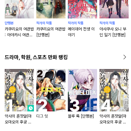
단행본
작가의 작품
작가의 작품
작가의 작품
카쿠리요의 여관밥
카쿠리요의 여관밥
메이데어 전생 이
아사쿠사 오니 부
: 아야카시 여관으
[단행본]
야기
인 일기 [단행본]
로 시집을 가다
[단행본]
드라마, 학원, 스포츠 만화 랭킹
약사의 혼잣말(마
디그 잇
블루 록 [단행본]
약사의 혼잣말(마
오마오의 후궁 수
오마오의 후궁 수
수께끼 풀이수첩)
수께끼 풀이수첩)