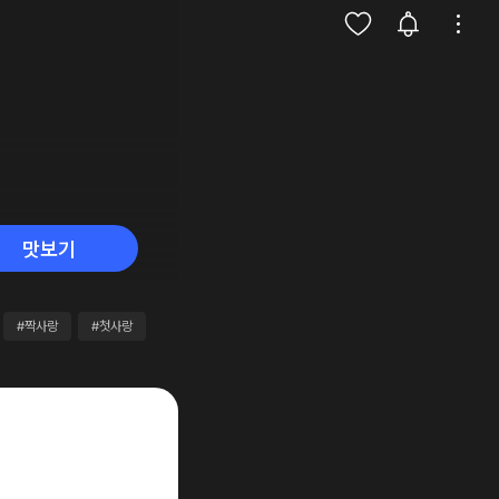
맛보기
#짝사랑
#첫사랑
#친구>연인
#배틀연애
#친구
#2만~3만원