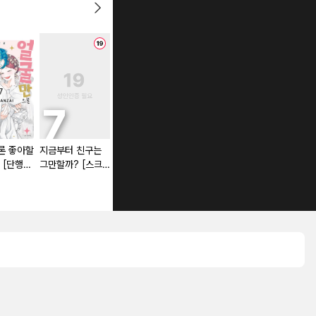
론 좋아할
지금부터 친구는
외톨이에는 익숙하
그녀가 공작저로
 [단행
그만할까? [스크
니까요. 약혼자 방
가야 했던 사정
롤]
치 중! [단행본]
[단행본]