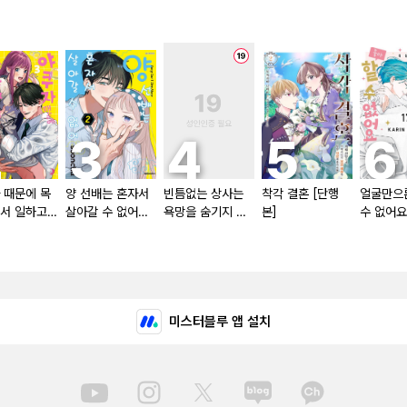
 때문에 목
양 선배는 혼자서
빈틈없는 상사는
착각 결혼 [단행
얼굴만으
서 일하고
살아갈 수 없어
욕망을 숨기지 않
본]
수 없어요
다
[단행본]
는다 (완전판) [스
본]
크롤]
미스터블루 앱 설치