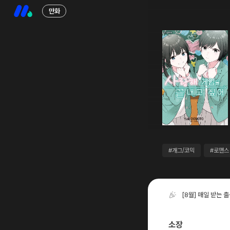
만화
#개그/코믹
#로맨스
[8월] 매일 받는 
소장