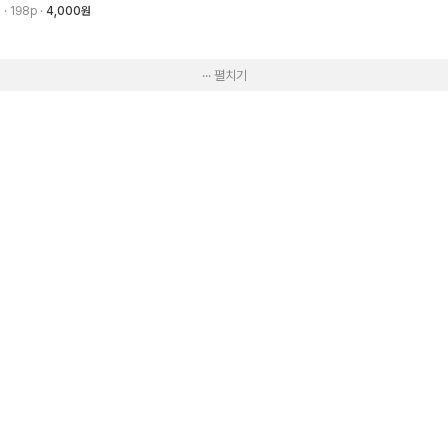
3
· 198p
4,000원
··· 펼치기