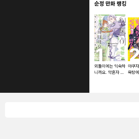
순정 만화 랭킹
외톨이에는 익숙하
야쿠자
니까요. 약혼자 방
욕탕에
치 중!
있습니