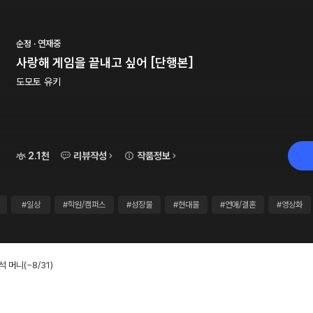
순정 · 연재중
사랑해 게임을 끝내고 싶어 [단행본]
도모토 유키
2.1천
리뷰작성
작품정보
#일상
#학원/캠퍼스
#성장물
#현대물
#연애/결혼
#영상화
출석 머니
(~8/31)