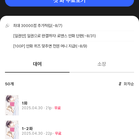
첫 화 무료보기
최대 30000점 추가적립
(~8/7)
[일권만] 일권으로 완결까지! 로맨스 만화 단편
(~8/31)
[100P] 만화 퀴즈 맞추면 전원 머니 지급!
(~8/9)
대여
소장
50개
회차순
1화
2025.04.30
· 21p
무료
1-2화
2025.04.30
· 22p
무료