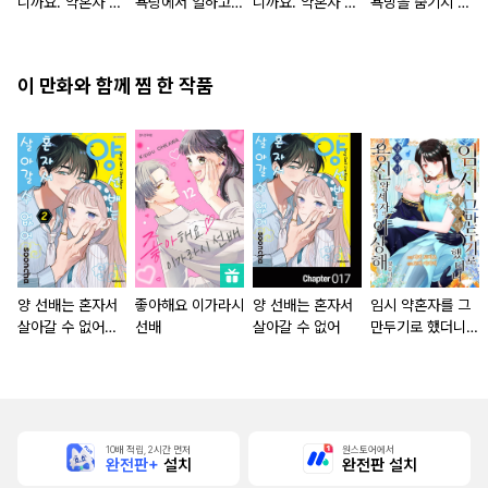
니까요. 약혼자 방
욕탕에서 일하고
니까요. 약혼자 방
욕망을 숨기지 않
치 중!
있습니다
치 중! [단행본]
는다 (완전판) [스
크롤]
이 만화와 함께 찜 한 작품
양 선배는 혼자서
좋아해요 이가라시
양 선배는 혼자서
임시 약혼자를 그
살아갈 수 없어
선배
살아갈 수 없어
만두기로 했더니
[단행본]
냉혹한 용신 왕세
자의 상태가 이상
해졌습니다 [단행
본]
10배 적립, 2시간 먼저
원스토어에서
완전판+
설치
완전판 설치