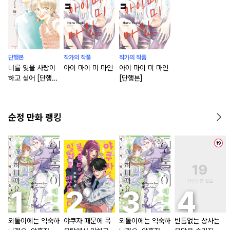
단행본
작가의 작품
작가의 작품
너를 잊을 사랑이
아이 마이 미 마인
아이 마이 미 마인
하고 싶어 [단행
[단행본]
본]
순정 만화 랭킹
외톨이에는 익숙하
야쿠자 때문에 목
외톨이에는 익숙하
빈틈없는 상사는