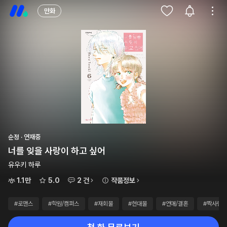
만화
순정 · 연재중
너를 잊을 사랑이 하고 싶어
유우키 하루
1.1만
5.0
2 건
작품정보
#로맨스
#학원/캠퍼스
#재회물
#현대물
#연애/결혼
#짝사랑