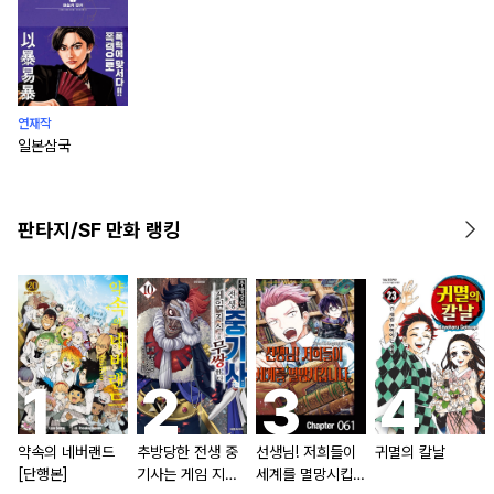
연재작
일본삼국
판타지/SF 만화 랭킹
약속의 네버랜드
추방당한 전생 중
선생님! 저희들이
귀멸의 칼날
[단행본]
기사는 게임 지식
세계를 멸망시킵니