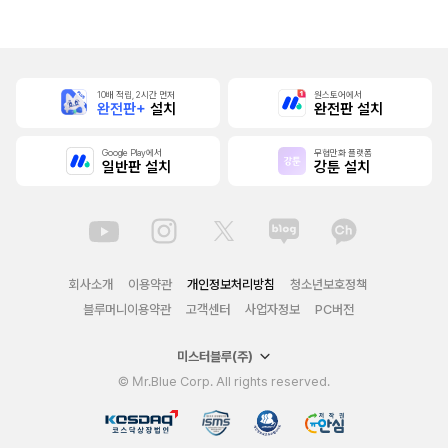
으로 무쌍한다 [단
다
행본]
10배 적립, 2시간 먼저
원스토어에서
완전판+
설치
완전판 설치
Google Play에서
무협만화 플랫폼
일반판 설치
강툰 설치
회사소개
이용약관
개인정보처리방침
청소년보호정책
블루머니이용약관
고객센터
사업자정보
PC버전
미스터블루(주)
© Mr.Blue Corp. All rights reserved.