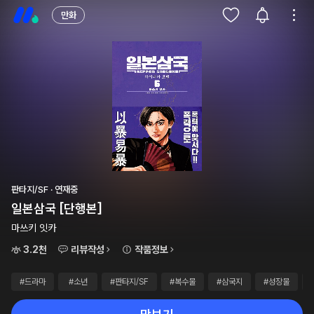
만화
판타지/SF · 연재중
일본삼국 [단행본]
마쓰키 잇카
3.2천
리뷰작성
작품정보
#드라마
#소년
#판타지/SF
#복수물
#삼국지
#성장물