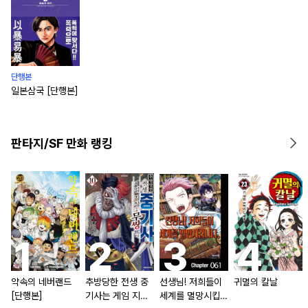
단행본
일본삼국 [단행본]
판타지/SF 만화 랭킹
약속의 네버랜드
추방당한 전생 중
선생님! 저희들이
귀멸의 칼날
[단행본]
기사는 게임 지식
세계를 멸망시킵니