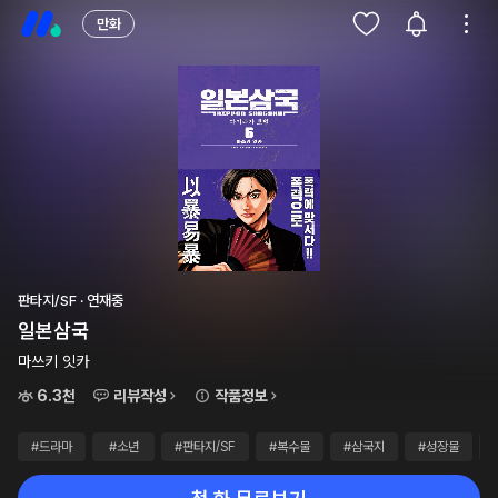
만화
판타지/SF · 연재중
일본삼국
마쓰키 잇카
6.3천
리뷰작성
작품정보
#드라마
#소년
#판타지/SF
#복수물
#삼국지
#성장물