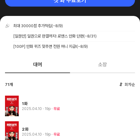
첫 화 무료보기
최대 30000점 추가적립
(~8/9)
[일권만] 일권으로 완결까지! 로맨스 만화 단편
(~8/31)
[100P] 만화 퀴즈 맞추면 전원 머니 지급!
(~8/9)
대여
소장
71개
회차순
1화
2025.04.10
· 19p
무료
2화
2025.04.10
· 19p
무료