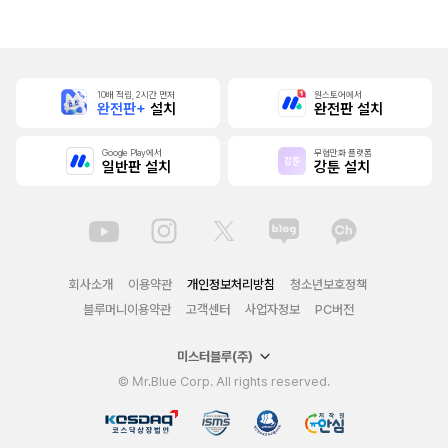
으로 무쌍한다 [단
다
행본]
10배 적립, 2시간 먼저
원스토어에서
완전판+
설치
완전판 설치
Google Play에서
무협만화 플랫폼
일반판 설치
강툰 설치
회사소개
이용약관
개인정보처리방침
청소년보호정책
블루머니이용약관
고객센터
사업자정보
PC버전
미스터블루(주)
© Mr.Blue Corp. All rights reserved.