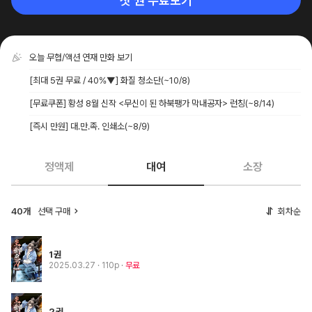
첫 권 무료보기
오늘 무협/액션 연재 만화 보기
[최대 5권 무료 / 40%▼] 화질 청소단
(~10/8)
[무료쿠폰] 황성 8월 신작 <무신이 된 하북팽가 막내공자> 런칭
(~8/14)
[즉시 만원] 대.만.족. 인쇄소
(~8/9)
정액제
대여
소장
40개
선택 구매
회차순
1권
2025.03.27
· 110p
무료
2권