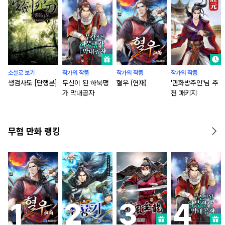
소설로 보기
작가의 작품
작가의 작품
작가의 작품
생검사도 [단행본]
무신이 된 하북팽
혈우 (연재)
'만화방주인'님 추
가 막내공자
천 패키지
무협 만화 랭킹