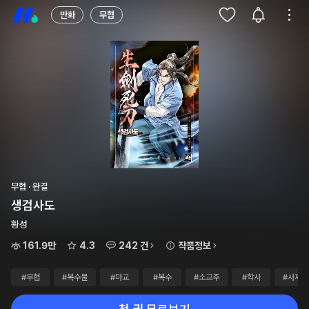
만화
무협
무협 · 완결
생검사도
황성
161.9만
4.3
242 건
작품정보
#무협
#복수물
#마교
#복수
#소교주
#학사
#사제관