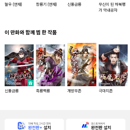
혈우 (연재)
창룡기 (연재)
신풍금룡
무신이 된 하북팽
가 막내공자
이 만화와 함께 찜 한 작품
신풍금룡
흑룡백룡
개방무존
극마지존
10배 적립, 2시간 먼저
원스토어에서
완전판+
설치
완전판 설치