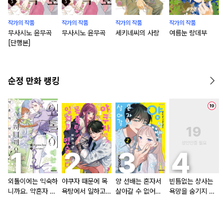
작가의 작품
작가의 작품
작가의 작품
작가의 작품
무사시노 윤무곡
무사시노 윤무곡
세키네씨의 사랑
여름눈 랑데부
[단행본]
순정 만화 랭킹
외톨이에는 익숙하
야쿠자 때문에 목
양 선배는 혼자서
빈틈없는 상사는
니까요. 약혼자 방
욕탕에서 일하고
살아갈 수 없어
욕망을 숨기지 않
치 중!
있습니다
[단행본]
는다 (완전판) [스
크롤]