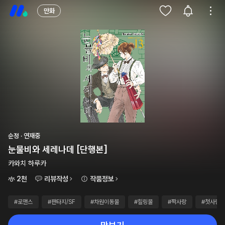
만화
순정 · 연재중
눈물비와 세레나데 [단행본]
카와치 하루카
2천
리뷰작성
작품정보
#로맨스
#판타지/SF
#차원이동물
#힐링물
#짝사랑
#첫사랑