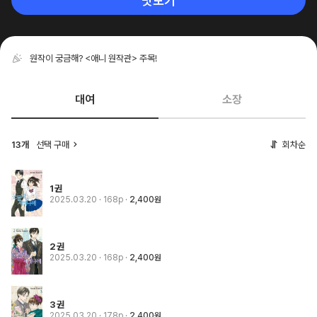
맛보기
원작이 궁금해? <애니 원작관> 주목!
대여
소장
13개
선택 구매
회차순
1권
2025.03.20
· 168p
2,400원
2권
2025.03.20
· 168p
2,400원
3권
2025.03.20
· 178p
2,400원