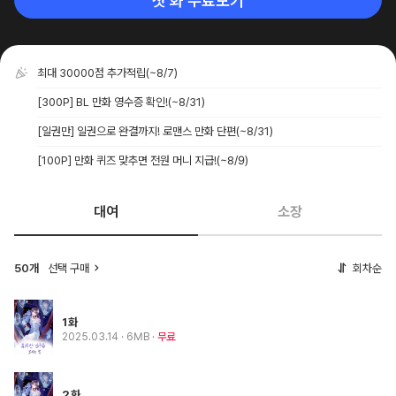
첫 화 무료보기
최대 30000점 추가적립
(~8/7)
[300P] BL 만화 영수증 확인!
(~8/31)
[일권만] 일권으로 완결까지! 로맨스 만화 단편
(~8/31)
[100P] 만화 퀴즈 맞추면 전원 머니 지급!
(~8/9)
대여
소장
50개
선택 구매
회차순
1화
2025.03.14
· 6MB
무료
2화