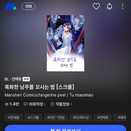
만화
BL · 연재중
흑화한 남주를 꼬시는 법 [스크롤]
Manshen Comics/tangerine peel / Tu miaomiao
1.4만
리뷰작성
작품정보
#현대물
#스크롤
#5천~1만원
#50화이상
#연재중
#대여