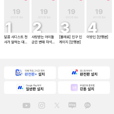
달콤 사디스트 천
사랑받는 아이돌
[볼레로] 친구 인
이방인 [단행본]
사가 말하는 대로
군은 변태 자석
게이지 [단행본]
[단행본]
[스크롤]
10배 적립, 2시간 먼저
원스토어에서
완전판+
설치
완전판 설치
Google Play에서
무협만화 플랫폼
일반판 설치
강툰 설치