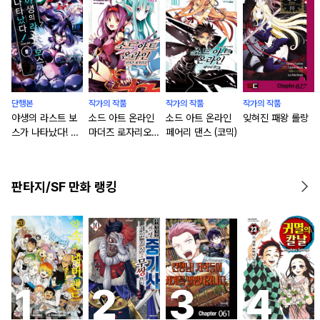
단행본
작가의 작품
작가의 작품
작가의 작품
야생의 라스트 보
소드 아트 온라인
소드 아트 온라인
잊혀진 패왕 롤랑
스가 나타났다! 흑
마더즈 로자리오
페어리 댄스 (코믹)
익의 패왕 [단행
(코믹)
본]
판타지/SF 만화 랭킹