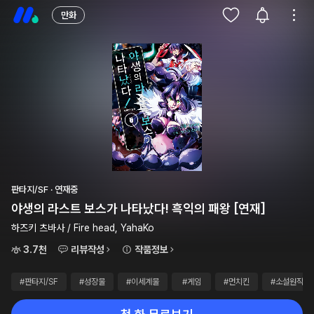
만화
판타지/SF · 연재중
야생의 라스트 보스가 나타났다! 흑익의 패왕 [연재]
하즈키 츠바사 / Fire head, YahaKo
3.7천
리뷰작성
작품정보
#판타지/SF
#성장물
#이세계물
#게임
#먼치킨
#소설원작