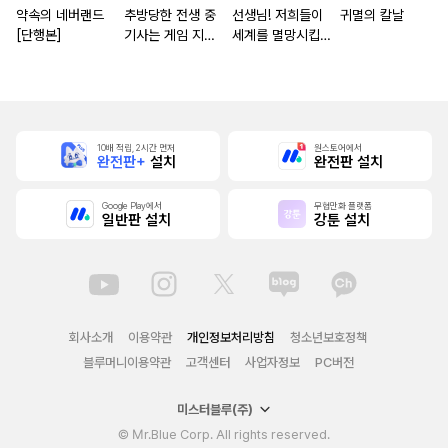
약속의 네버랜드
추방당한 전생 중
선생님! 저희들이
귀멸의 칼날
[단행본]
기사는 게임 지식
세계를 멸망시킵니
으로 무쌍한다 [단
다
행본]
10배 적립, 2시간 먼저
원스토어에서
완전판+
설치
완전판 설치
Google Play에서
무협만화 플랫폼
일반판 설치
강툰 설치
회사소개
이용약관
개인정보처리방침
청소년보호정책
블루머니이용약관
고객센터
사업자정보
PC버전
미스터블루(주)
© Mr.Blue Corp. All rights reserved.