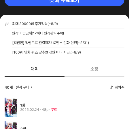
첫 화 무료보기
최대 30000점 추가적립
(~8/9)
원작이 궁금해? <애니 원작관> 주목!
[일권만] 일권으로 완결까지! 로맨스 만화 단편
(~8/31)
[100P] 만화 퀴즈 맞추면 전원 머니 지급!
(~8/9)
대여
소장
40개
선택 구매
회차순
1화
2025.02.24
· 48p
무료
2화