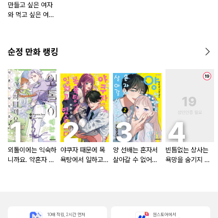
만들고 싶은 여자
와 먹고 싶은 여자
[단행본]
순정 만화 랭킹
외톨이에는 익숙하
야쿠자 때문에 목
양 선배는 혼자서
빈틈없는 상사는
니까요. 약혼자 방
욕탕에서 일하고
살아갈 수 없어
욕망을 숨기지 않
치 중!
있습니다
[단행본]
는다 (완전판) [스
크롤]
10배 적립, 2시간 먼저
원스토어에서