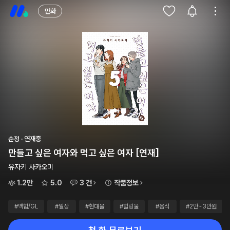
만화
순정 · 연재중
만들고 싶은 여자와 먹고 싶은 여자 [연재]
유자키 사카오미
1.2만
5.0
3 건
작품정보
#백합/GL
#일상
#현대물
#힐링물
#음식
#2만~3만원