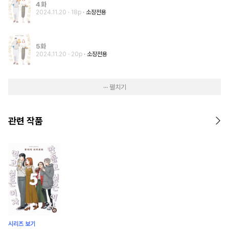
4화
2024.11.20
· 18p
소장전용
5화
2024.11.20
· 20p
소장전용
··· 펼치기
관련 작품
시리즈 보기