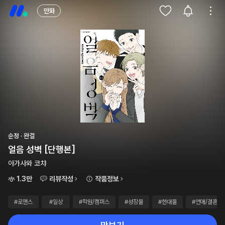
만화
순정 · 완결
얼음 성벽 [단행본]
아가사와 코챠
1.3만
리뷰작성
작품정보
#로맨스
#일상
#학원/캠퍼스
#성장물
#현대물
#연애/결혼