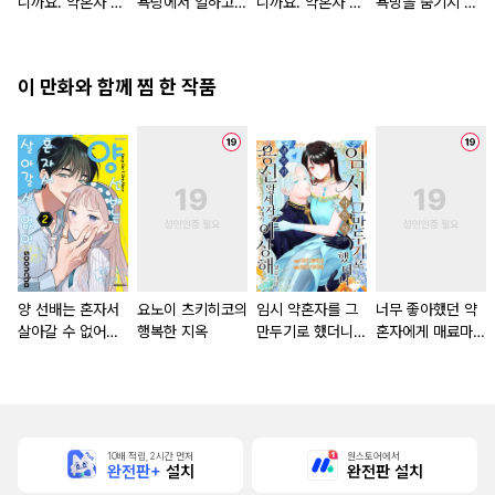
니까요. 약혼자 방
욕탕에서 일하고
니까요. 약혼자 방
욕망을 숨기지 않
치 중!
있습니다
치 중! [단행본]
는다 (완전판) [스
크롤]
이 만화와 함께 찜 한 작품
양 선배는 혼자서
요노이 츠키히코의
임시 약혼자를 그
너무 좋아했던 약
살아갈 수 없어
행복한 지옥
만두기로 했더니
혼자에게 매료마법
[단행본]
냉혹한 용신 왕세
때문에 약혼파기당
자의 상태가 이상
했습니다 [단행본]
해졌습니다 [단행
본]
10배 적립, 2시간 먼저
원스토어에서
완전판+
설치
완전판 설치