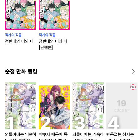
작가의 작품
작가의 작품
정반대의 너와 나
정반대의 너와 나
[단행본]
순정 만화 랭킹
외톨이에는 익숙하
야쿠자 때문에 목
외톨이에는 익숙하
빈틈없는 상사는