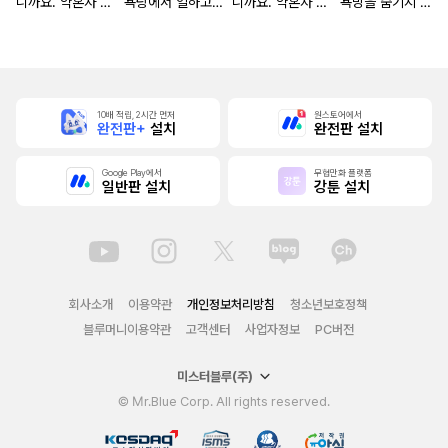
니까요. 약혼자 방
욕탕에서 일하고
니까요. 약혼자 방
욕망을 숨기지 않
치 중!
있습니다
치 중! [단행본]
는다 (완전판) [스
크롤]
10배 적립, 2시간 먼저
원스토어에서
완전판+
설치
완전판 설치
Google Play에서
무협만화 플랫폼
일반판 설치
강툰 설치
회사소개
이용약관
개인정보처리방침
청소년보호정책
블루머니이용약관
고객센터
사업자정보
PC버전
미스터블루(주)
© Mr.Blue Corp. All rights reserved.