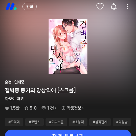
만화
순정 · 연재중
결벽증 동기의 망상익애 [스크롤]
아오이 페키
1.5만
5.0
1 건
작품정보
#드라마
#로맨스
#오피스물
#초능력
#삼각관계
#다정남