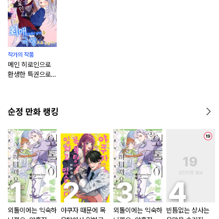
작가의 작품
메인 히로인으로
환생한 특권으로
최애(쓰레기 남자)
를 국왕으로 만듭
니다 [스크롤]
순정 만화 랭킹
외톨이에는 익숙하
야쿠자 때문에 목
외톨이에는 익숙하
빈틈없는 상사는