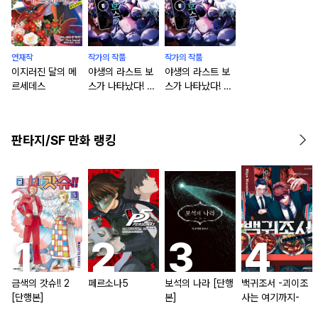
연재작
작가의 작품
작가의 작품
이지러진 달의 메
야생의 라스트 보
야생의 라스트 보
르세데스
스가 나타났다! 흑
스가 나타났다! 흑
익의 패왕 [연재]
익의 패왕 [단행
본]
판타지/SF 만화 랭킹
금색의 갓슈!! 2
페르소나5
보석의 나라 [단행
백귀조서 -괴이조
[단행본]
본]
사는 여기까지-