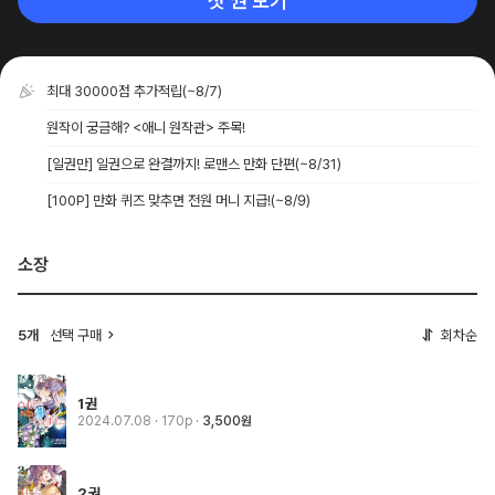
첫 권 보기
최대 30000점 추가적립
(~8/7)
원작이 궁금해? <애니 원작관> 주목!
[일권만] 일권으로 완결까지! 로맨스 만화 단편
(~8/31)
[100P] 만화 퀴즈 맞추면 전원 머니 지급!
(~8/9)
소장
5개
선택 구매
회차순
1권
2024.07.08
· 170p
3,500원
2권