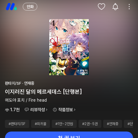
만화
판타지/SF · 연재중
이지러진 달의 메르세데스 [단행본]
에도야 포치 / Fire head
1.7천
리뷰작성
작품정보
#판타지/SF
#회귀물
#1만~2만원
#2권~5권
#연재중
#단행