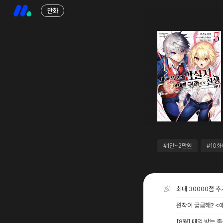
만화
#1만~2만원
#10
최대 30000점 
원작이 궁금해? <
[8월] 매일 받는 