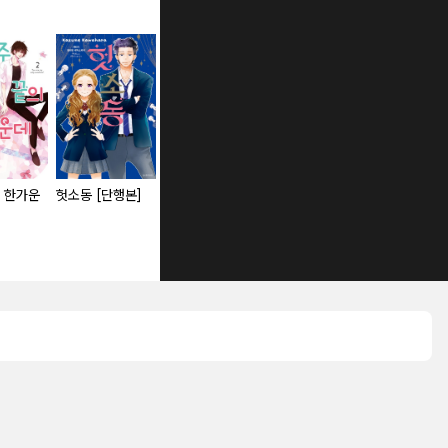
 한가운
헛소동 [단행본]
좋아해요 이가라시
얼룩무늬 요이
애프터 갓
선배