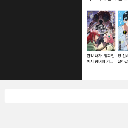
만약 내가, 챔피언
양 선
에서 왕녀의 기둥
살아갈
서방으로 전직한다
[단행
면.