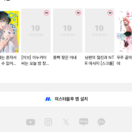
배는 혼자서
[이브] 이누카이
흠뻑 젖은 아내
남편의 절친과 NT
우주 끝의
 수 없어
씨는 오늘 밤 참지
R 마사지 [스크롤]
데
본]
않아! [스크롤]
미스터블루 앱 설치