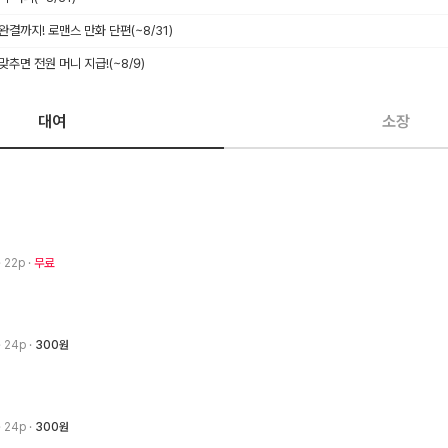
 완결까지! 로맨스 만화 단편
(~8/31)
 맞추면 전원 머니 지급!
(~8/9)
대여
소장
· 22p
무료
· 24p
300원
· 24p
300원