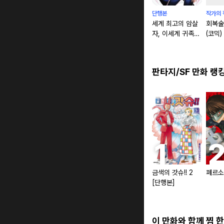
단행본
작가의 
세계 최고의 암살
회복술
자, 이세계 귀족으
(코믹)
로 전생하다 [단행
본]
판타지/SF 만화 랭
금색의 갓슈!! 2
페르소
[단행본]
이 만화와 함께 찜 한