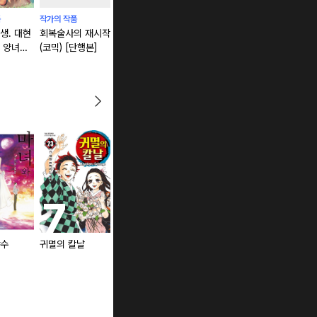
품
작가의 작품
작가의 작품
작가의 작품
작가의 작품
생. 대현
회복술사의 재시작
전생 왕자는 연금
마왕님의 마을 만
전생 왕자는
 양녀에
(코믹) [단행본]
술사가 되어 흥국
들기 [단행본]
술사가 되어
있습니다
한다
한다 [단행본
야수
귀멸의 칼날
청의 엑소시스트
헌터X헌터 신장판
[단행본]
[단행본]