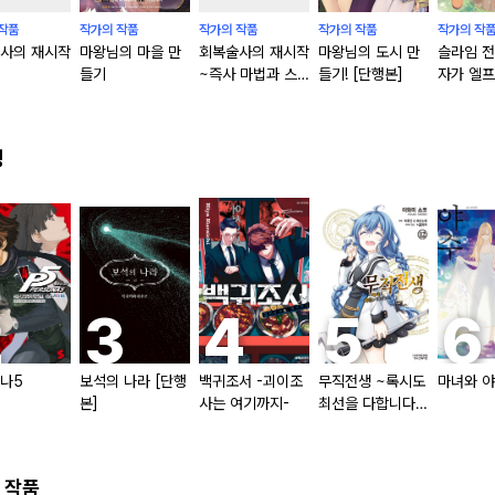
작품
작가의 작품
작가의 작품
작가의 작품
작가의 작
사의 재시작
마왕님의 마을 만
회복술사의 재시작
마왕님의 도시 만
슬라임 전
들기
~즉사 마법과 스
들기! [단행본]
자가 엘프
킬 카피의 초월 힐
게 안겨 
~ [단행본]
[단행본]
킹
나5
보석의 나라 [단행
백귀조서 -괴이조
무직전생 ~록시도
마녀와 
본]
사는 여기까지-
최선을 다합니다~
(코믹) [단행본]
 작품