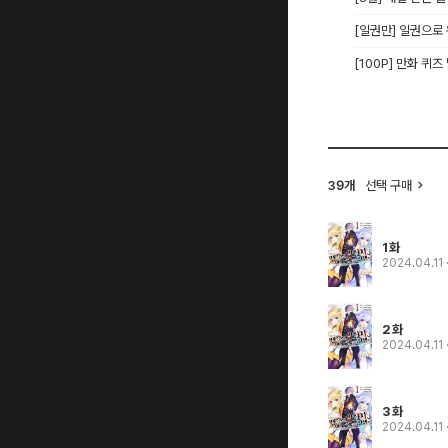
[일권만] 일권으로
[100P] 만화 퀴즈
선택 구매
39개
1화
2024.04.11
2화
2024.04.11
3화
2024.04.11