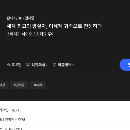
판타지/SF · 연재중
세계 최고의 암살자, 이세계 귀족으로 전생하다
스메라기 하마오 / 츠키요 루이
3.3천
리뷰작성
작품정보
화이상
#연재중
#대여
추가적립
(~8/7)
애니 원작관> 주목!
출석 머니
(~8/31)