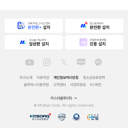
자의 상태가 이상
해졌습니다 [단행
본]
10배 적립, 2시간 먼저
원스토어에서
완전판+
설치
완전판 설치
Google Play에서
무협만화 플랫폼
일반판 설치
강툰 설치
회사소개
이용약관
개인정보처리방침
청소년보호정책
블루머니이용약관
고객센터
사업자정보
PC버전
미스터블루(주)
© Mr.Blue Corp. All rights reserved.