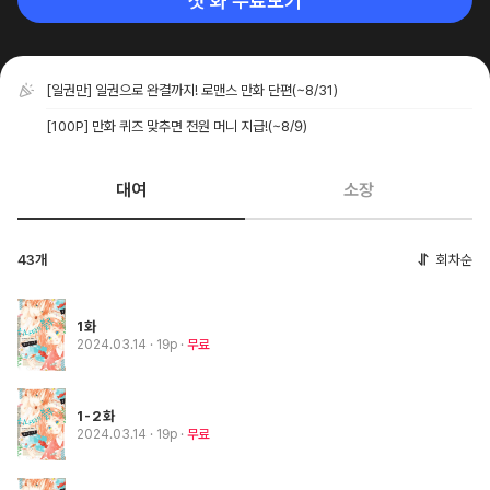
첫 화 무료보기
[일권만] 일권으로 완결까지! 로맨스 만화 단편
(~8/31)
[100P] 만화 퀴즈 맞추면 전원 머니 지급!
(~8/9)
대여
소장
43개
회차순
1화
2024.03.14
· 19p
무료
1-2화
2024.03.14
· 19p
무료