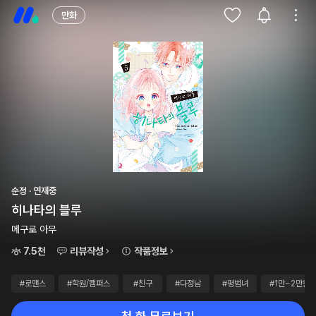
만화
순정 · 연재중
히나타의 블루
메구로 아무
7.5천
리뷰작성
작품정보
#로맨스
#학원/캠퍼스
#친구
#다정남
#평범녀
#1만~2만원