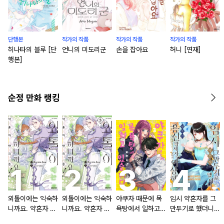
단행본
작가의 작품
작가의 작품
작가의 작품
히나타의 블루 [단
언니의 미도리군
손을 잡아요
허니 [연재]
행본]
순정 만화 랭킹
외톨이에는 익숙하
외톨이에는 익숙하
야쿠자 때문에 목
임시 약혼자를 그
니까요. 약혼자 방
니까요. 약혼자 방
욕탕에서 일하고
만두기로 했더니
치 중!
치 중! [단행본]
있습니다
냉혹한 용신 왕세