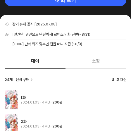
첫 화 보기
장기 휴재 공지 [2025.07.08]
[일권만] 일권으로 완결까지! 로맨스 만화 단편
(~8/31)
[100P] 만화 퀴즈 맞추면 전원 머니 지급!
(~8/9)
대여
소장
24개
선택 구매
회차순
1화
2024.01.03
· 4MB
200원
2화
2024.01.03
· 4MB
200원