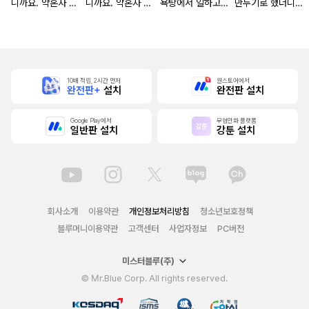
니까요. 약혼자 방
니까요. 약혼자 방
욕탕에서 일하고
만두기로 했더니
치 중!
치 중! [단행본]
있습니다
냉혹한 용신 왕세
자의 상태가 이상
해졌습니다 [단행
본]
10배 적립, 2시간 먼저
원스토어에서
완전판+
설치
완전판 설치
Google Play에서
무협만화 플랫폼
일반판 설치
강툰 설치
회사소개
이용약관
개인정보처리방침
청소년보호정책
블루머니이용약관
고객센터
사업자정보
PC버전
미스터블루(주)
© Mr.Blue Corp. All rights reserved.