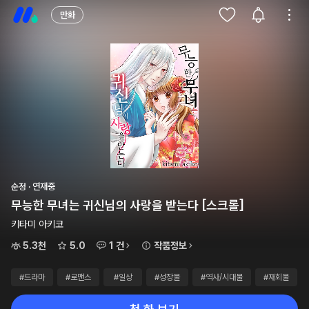
만화
순정 · 연재중
무능한 무녀는 귀신님의 사랑을 받는다 [스크롤]
키타미 아키코
5.3천
5.0
1 건
작품정보
#드라마
#로맨스
#일상
#성장물
#역사/시대물
#재회물