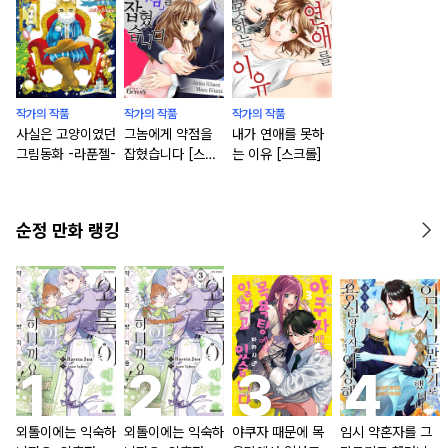
작가의 작품
작가의 작품
작가의 작품
사실은 고양이였던
그놈에게 약점을
내가 연애를 못하
그림동화 -라푼젤-
잡혔습니다 [스크
는 이유 [스크롤]
롤]
순정 만화 랭킹
외톨이에는 익숙하
외톨이에는 익숙하
야쿠자 때문에 목
임시 약혼자를 그