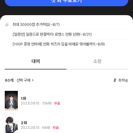
첫 화 무료보기
최대 30000점 추가적립
(~8/7)
[일권만] 일권으로 완결까지! 로맨스 만화 단편
(~8/31)
[100P 증정 만타래] 만화 퀴즈의 답을 타래로 엮어볼까?
(~8/9)
대여
소장
60개
선택 구매
회차순
1화
2023.09.10
· 10MB
무료
2화
2023.09.10
· 6MB
무료