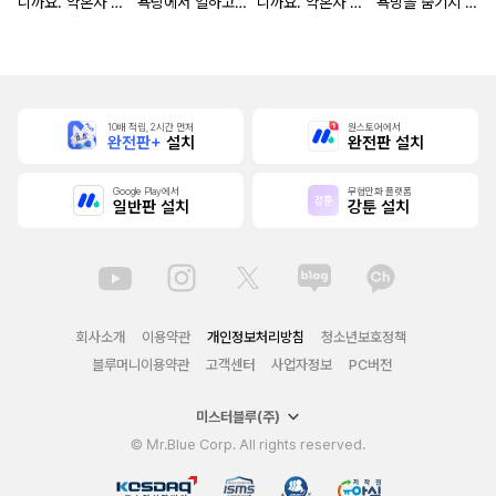
니까요. 약혼자 방
욕탕에서 일하고
니까요. 약혼자 방
욕망을 숨기지 않
치 중!
있습니다
치 중! [단행본]
는다 (완전판) [스
크롤]
10배 적립, 2시간 먼저
원스토어에서
완전판+
설치
완전판 설치
Google Play에서
무협만화 플랫폼
일반판 설치
강툰 설치
회사소개
이용약관
개인정보처리방침
청소년보호정책
블루머니이용약관
고객센터
사업자정보
PC버전
미스터블루(주)
© Mr.Blue Corp. All rights reserved.