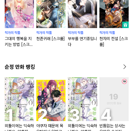
작가의 작품
작가의 작품
작가의 작품
작가의 작품
그대의 행복을 지
천존귀래 [스크롤]
부부를 연기중입니
천자의 전설 [스크
키는 방법 [스크
다
롤]
롤]
순정 만화 랭킹
외톨이에는 익숙하
야쿠자 때문에 목
외톨이에는 익숙하
빈틈없는 상사는