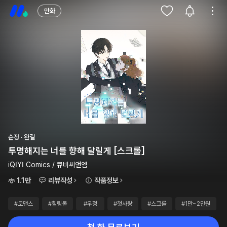
만화
순정 · 완결
투명해지는 너를 향해 달릴게 [스크롤]
iQIYI Comics / 큐비씨앤엠
1.1만
리뷰작성
작품정보
#로맨스
#힐링물
#우정
#첫사랑
#스크롤
#1만~2만원