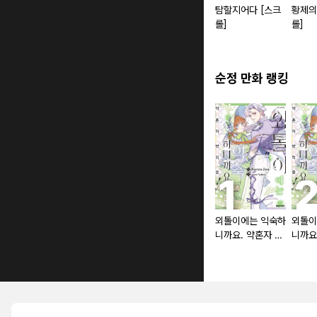
탐할지어다 [스크
황제의
롤]
롤]
순정 만화 랭킹
외톨이에는 익숙하
외톨이
니까요. 약혼자 방
니까요
치 중!
치 중!