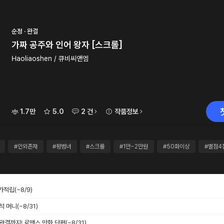
순정 · 완결
가짜 공주와 인어 왕자 [스크롤]
Haoliaoshen / 큐비씨앤엠
1.7만
5.0
2 건
작품정보
#인외존재
#평범녀
#스크롤
#1만~2만원
#50화이상
#별점4
추가적립
(~8/9)
출석 머니
(~8/31)
 완결까지! 로맨스 만화 단편
(~8/31)