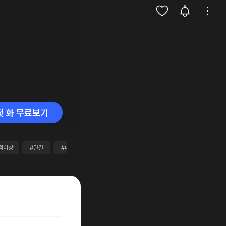
첫 화 무료보기
점이상
#완결
#대여