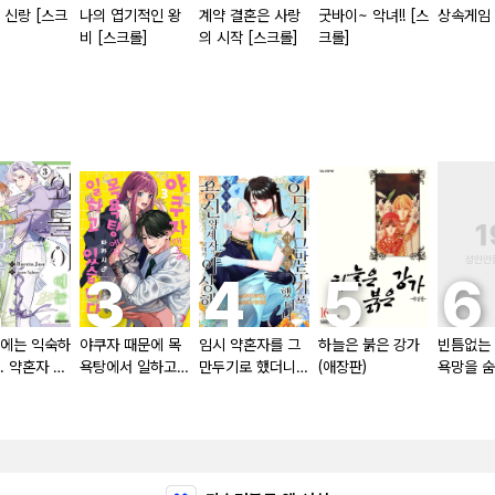
 신랑 [스크
나의 엽기적인 왕
계약 결혼은 사랑
굿바이~ 악녀!! [스
상속게임 
비 [스크롤]
의 시작 [스크롤]
크롤]
에는 익숙하
야쿠자 때문에 목
임시 약혼자를 그
하늘은 붉은 강가
빈틈없는
. 약혼자 방
욕탕에서 일하고
만두기로 했더니
(애장판)
욕망을 숨
 [단행본]
있습니다
냉혹한 용신 왕세
는다 (완전
자의 상태가 이상
크롤]
해졌습니다 [단행
본]