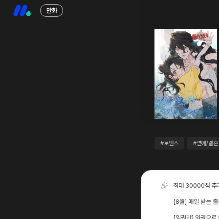
만화
#로맨스
#연애/결혼
최대 30000점 
[8월] 매일 받는 
[일권만] 일권으로