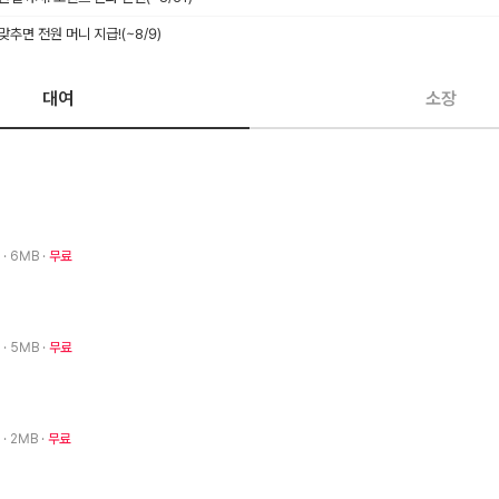
 맞추면 전원 머니 지급!
(~8/9)
대여
소장
9
· 6MB
무료
9
· 5MB
무료
9
· 2MB
무료