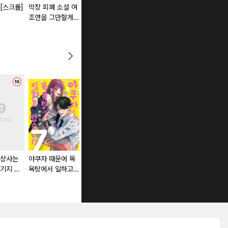
[스크롤]
막장 피폐 소설 여
페로몬의 향기 [스
나, 실검 1위 올랐
바람둥이 그
조연을 그만할게!
크롤]
어!!! [스크롤]
남자들 [스크
[스크롤]
 상사는
야쿠자 때문에 목
쓰레기 기둥서방
푸른 상자
기지 않
욕탕에서 일하고
하나 군은 죽고 싶
판) [스
있습니다 [단행본]
어 해