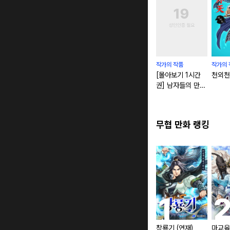
작가의 작품
작가의 
[몰아보기 1시간
천외천
권] 남자들의 만화
다 : 제2막 초월자
들
무협 만화 랭킹
창룡기 (연재)
마교육