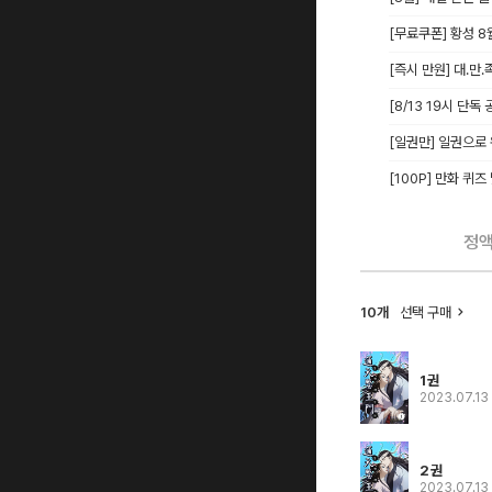
[무료쿠폰] 황성 
[즉시 만원] 대.만.
[8/13 19시 단
[일권만] 일권으로
[100P] 만화 퀴즈
정
10개
선택 구매
1권
2023.07.13
2권
2023.07.13