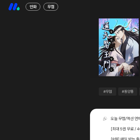
만화
무협
#무협
#동양풍
오늘 무협/액션 연
[최대 5권 무료 /
[8월] 매일 받는 