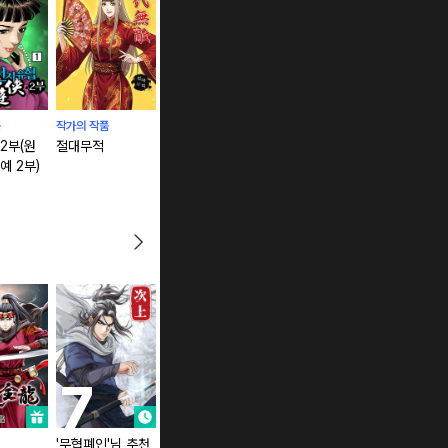
품
작가의 작품
작가의 작품
작가의 작품
작가의 작품
2부(원
절대무적
절대무적수
백만마루
천하제일신
예 2부)
'무협폐인'님 추천
절대무쌍 (연재)
권왕독존 (연재)