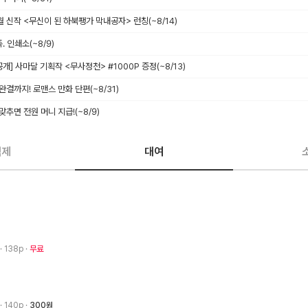
8월 신작 <무신이 된 하북팽가 막내공자> 런칭
(~8/14)
족. 인쇄소
(~8/9)
독 공개] 사마달 기획작 <무사정천> #1000P 증정
(~8/13)
 완결까지! 로맨스 만화 단편
(~8/31)
 맞추면 전원 머니 지급!
(~8/9)
액제
대여
· 138p
무료
· 140p
300원