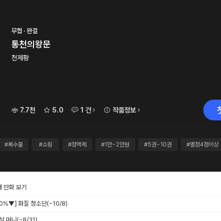
무협 · 완결
통천의왕문
천제황
7.7천
5.0
1 건
작품정보
#복수물
#소림
#정액제
#1만~2만원
#5권~10권
#별점4점이상
재 만화 보기
 40%▼] 화질 청소단
(~10/8)
출석 머니
(~8/31)