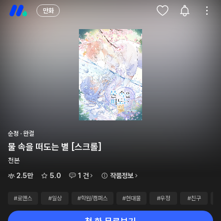
만화
순정 · 완결
물 속을 떠도는 별 [스크롤]
천본
2.5만
5.0
1 건
작품정보
#로맨스
#일상
#학원/캠퍼스
#현대물
#우정
#친구