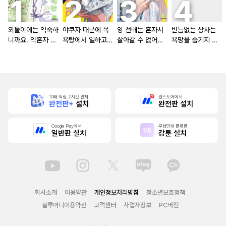
외톨이에는 익숙하
야쿠자 때문에 목
양 선배는 혼자서
빈틈없는 상사는
니까요. 약혼자 방
욕탕에서 일하고
살아갈 수 없어
욕망을 숨기지 않
치 중!
있습니다
[단행본]
는다 (완전판) [스
크롤]
10배 적립, 2시간 먼저
원스토어에서
완전판+
설치
완전판 설치
Google Play에서
무협만화 플랫폼
일반판 설치
강툰 설치
회사소개
이용약관
개인정보처리방침
청소년보호정책
블루머니이용약관
고객센터
사업자정보
PC버전