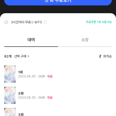
첫 화 무료보기
3시간마다 무료 (~8/11)
무료쿠폰 1개 사용가능
대여
소장
82개
선택 구매
회차순
1화
2023.06.30
· 3MB
무료
2화
2023.06.30
· 3MB
무료
3화