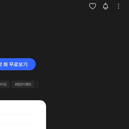
첫 화 무료보기
화이상
#할인이벤트
#별점4점이상
#연재중
#대여