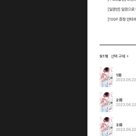
[일권만] 일권으로
[100P 증정 만타
선택 구매
97개
1화
2023.06.2
2화
2023.06.2
3화
2023.06.2