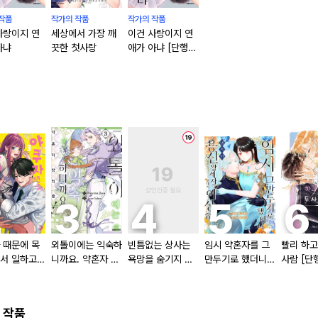
작품
작가의 작품
작가의 작품
사랑이지 연
세상에서 가장 깨
이건 사랑이지 연
아냐
끗한 첫사랑
애가 아냐 [단행
본]
 때문에 목
외톨이에는 익숙하
빈틈없는 상사는
임시 약혼자를 그
빨리 하고
서 일하고
니까요. 약혼자 방
욕망을 숨기지 않
만두기로 했더니
사람 [단
다
치 중! [단행본]
는다 (완전판) [스
냉혹한 용신 왕세
크롤]
자의 상태가 이상
해졌습니다 [단행
 작품
본]