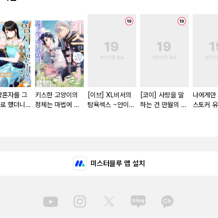
약혼자를 그
키스한 고양이의
[이브] XL비서의
[코이] 사랑을 말
나에게만
로 했더니
정체는 마법에 걸
탐욕섹스 ~안이
하는 건 만월의 밤
스토커 유
 용신 왕세
린 얼음 귀공자였
흠뻑 젖을 때까지
에
롤]
상태가 이상
습니다. '쓰다듬어
사랑받고 있습니다
니다 [단행
주세요'라고 졸라
~ [스크롤]
도 곤란해요! [단행
본]
미스터블루 앱 설치