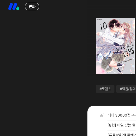
만화
#로맨스
#학원/캠퍼
최대 30000점 
[8월] 매일 받는 
[무료&할인] 로맨