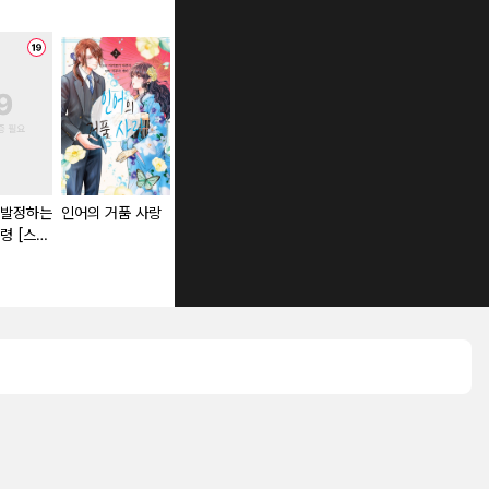
 발정하는
인어의 거품 사랑
엘리트 상사의 달
왕자에게 익애받고
얼굴만으론 
령 [스크
콤한 포위망 [스크
싶지 않아서 전
수 없어요 [
롤]
(前) 프린세스지만
본]
남장 집사가 되겠
습니다! 초야편