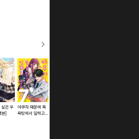
 싶은 두
야쿠자 때문에 목
야쿠자의 신부가
지금부터 친구는
행본]
욕탕에서 일하고
되어버렸습니다.
그만할까? [스크
있습니다 [단행본]
[스크롤]
롤]