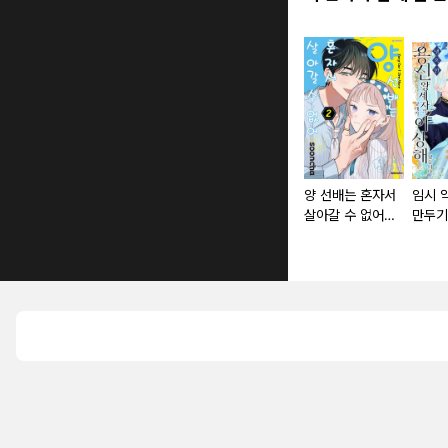
양 선배는 혼자서
임시 
살아갈 수 없어
만두기
[단행본]
냉혹한
자의 
해졌습
본]