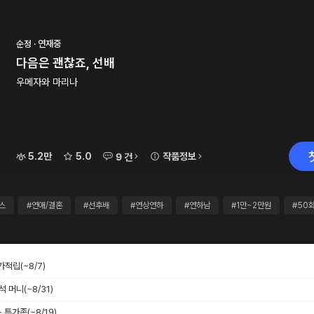
순정 · 연재중
다음은 괜찮죠, 선배
우메자와 마리나
5.2만
5.0
작품정보
9 건
스
#연애/결혼
#선후배
#연상연하
#연하남
#1만~2만원
#50
추가적립
(~8/7)
출석 머니
(~8/31)
스 특가존
(~8/19)