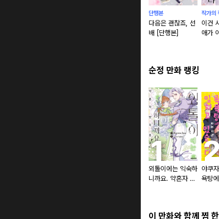
단행본
작가의 
다음은 괜찮죠, 선
이건 
배 [단행본]
애가 
순정 만화 랭킹
외톨이에는 익숙하
야쿠자
니까요. 약혼자 방
욕탕에
치 중!
있습니
이 만화와 함께 찜 한