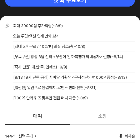
첫 화 무료보기
최대 30000점 추가적립
(~8/9)
오늘 무협/액션 연재 만화 보기
[최대 5권 무료 / 40%▼] 화질 청소단
(~10/8)
[무료쿠폰] 황성 8월 신작 <무신이 된 하북팽가 막내공자> 런칭
(~8/14)
[즉시 만원] 대.만.족. 인쇄소
(~8/9)
[8/13 19시 단독 공개] 사마달 기획작 <무사정천> #1000P 증정
(~8/13)
[일권만] 일권으로 완결까지! 로맨스 만화 단편
(~8/31)
[100P] 만화 퀴즈 맞추면 전원 머니 지급!
(~8/9)
대여
소장
144개
선택 구매
회차순