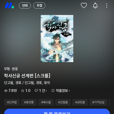
만화
무협
무협 · 완결
학사신공 선계편 [스크롤]
단고월, 경표 / 단고월, 경표, 왕위
7.8만
1.0
1 건
작품정보
#신무협
#동양풍
#복수물
#선협물
#성장물
#기억상실