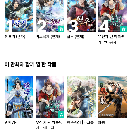
창룡기 (연재)
마교육제 (연재)
혈우 (연재)
무신이 된 하북팽
가 막내공자
이 만화와 함께 찜 한 작품
만학검전
무신이 된 하북팽
천존귀래 [스크롤]
와룡
가 막내공자