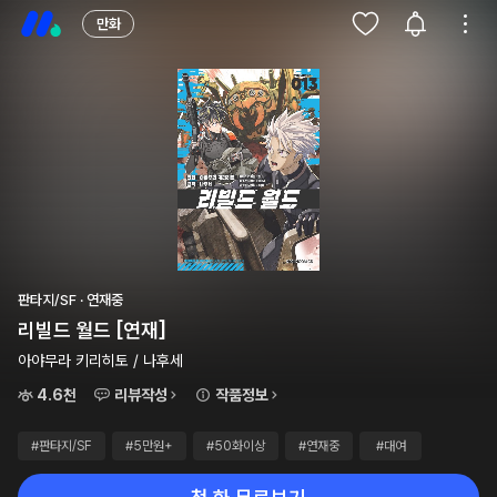
만화
판타지/SF · 연재중
리빌드 월드 [연재]
아야무라 키리히토 / 나후세
4.6천
리뷰작성
작품정보
#판타지/SF
#5만원+
#50화이상
#연재중
#대여