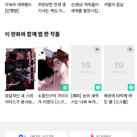
약속의 네버랜드
추방당한 전생 중
선생님! 저희들이
귀멸의 칼날
[단행본]
기사는 게임 지식
세계를 멸망시킵니
으로 무쌍한다 [단
다
행본]
이 만화와 함께 찜 한 작품
암살자인 내 스테
소꿉친구의 가이드
[페퍼] 눈의 새색
욕망에 타락해 버
이터스가 용사보다
가 되었다 [스크
시는 나와 녹아들
린 몸 [스크롤]
도 훨씬 강한데요
롤]
고 싶어해
[연재]
10배 적립, 2시간 먼저
원스토어에서