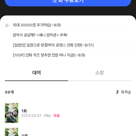
첫 화 무료보기
최대 30000점 추가적립
(~8/9)
원작이 궁금해? <애니 원작관> 주목!
[일권만] 일권으로 완결까지! 로맨스 만화 단편
(~8/31)
[100P] 만화 퀴즈 맞추면 전원 머니 지급!
(~8/9)
대여
소장
68개
회차순
1화
2023.05.01
· 58p
무료
2화