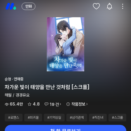
만화
순정 · 연재중
차가운 빛이 태양을 만난 것처럼 [스크롤]
해월 / 경경유요
65.4만
4.8
작품정보
19 건
#로맨스
#회귀물
#기억상실
#삼각관계
#직진녀
#스크롤