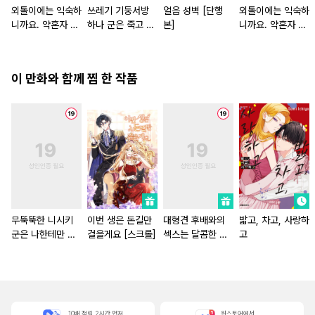
외톨이에는 익숙하
쓰레기 기둥서방
얼음 성벽 [단행
외톨이에는 익숙하
니까요. 약혼자 방
하나 군은 죽고 싶
본]
니까요. 약혼자 방
치 중!
어 해
치 중! [단행본]
이 만화와 함께 찜 한 작품
무뚝뚝한 니시키
이번 생은 돈길만
대형견 후배와의
밟고, 차고, 사랑하
군은 나한테만 위
걸을게요 [스크롤]
섹스는 달콤한 덫
고
험하게 집착
[스크롤]
10배 적립, 2시간 먼저
원스토어에서