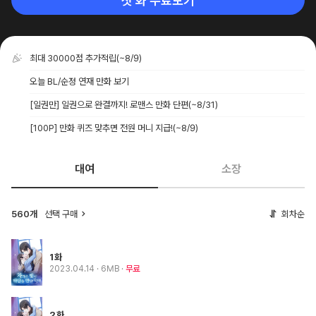
첫 화 무료보기
최대 30000점 추가적립
(~8/9)
오늘 BL/순정 연재 만화 보기
[일권만] 일권으로 완결까지! 로맨스 만화 단편
(~8/31)
[100P] 만화 퀴즈 맞추면 전원 머니 지급!
(~8/9)
대여
소장
560개
선택 구매
회차순
1화
2023.04.14
· 6MB
무료
2화