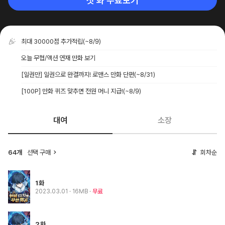
첫 화 무료보기
최대 30000점 추가적립
(~8/9)
오늘 무협/액션 연재 만화 보기
[일권만] 일권으로 완결까지! 로맨스 만화 단편
(~8/31)
[100P] 만화 퀴즈 맞추면 전원 머니 지급!
(~8/9)
대여
소장
64개
선택 구매
회차순
1화
2023.03.01
· 16MB
무료
2화