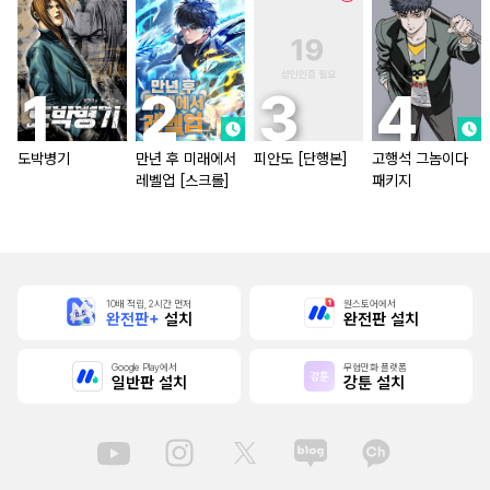
도박병기
만년 후 미래에서
피안도 [단행본]
고행석 그놈이다
레벨업 [스크롤]
패키지
10배 적립, 2시간 먼저
원스토어에서
완전판+
설치
완전판 설치
Google Play에서
무협만화 플랫폼
일반판 설치
강툰 설치