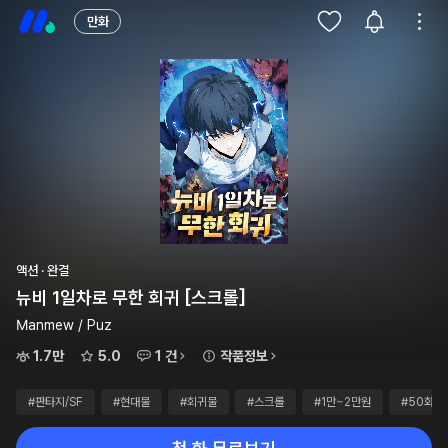
만화
액션 · 완결
뉴비 1일차로 무한 회귀 [스크롤]
Manmew / Puz
1.7만
5.0
1 건
작품정보
#판타지/SF
#현대물
#회귀물
#스크롤
#1만~2만원
#50화이