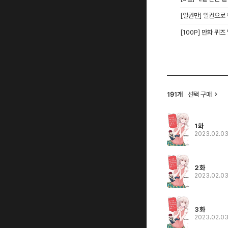
[일권만] 일권으로
[100P] 만화 퀴즈
선택 구매
191개
1화
2023.02.0
2화
2023.02.0
3화
2023.02.0