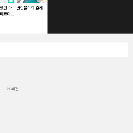
했던 약
반딧불이의 혼례
추방된 영애의 신
지금부터 친구는
 매료마법
분으로 기사 공작
그만할까? [스크
약혼파기당
님에게 사로잡혔습
롤]
니다 [단행본]
보
PC버전