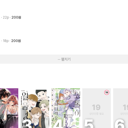
3
· 22p
200원
3
· 18p
200원
··· 펼치기