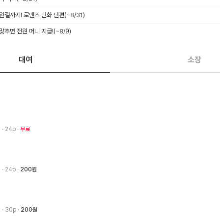
 완결까지! 로맨스 만화 단편
(~8/31)
 맞추면 전원 머니 지급!
(~8/9)
대여
소장
3
· 24p
무료
3
· 24p
200원
3
· 30p
200원