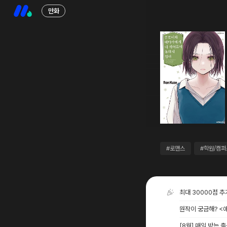
만화
#로맨스
#학원/캠퍼
최대 30000점 
원작이 궁금해? <
[8월] 매일 받는 