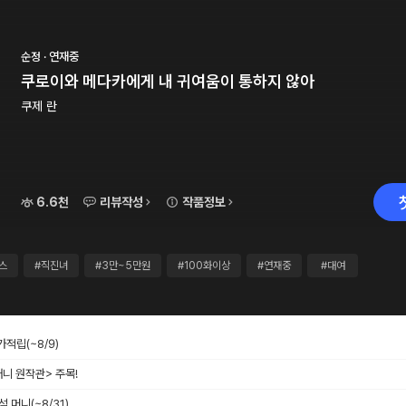
순정 · 연재중
쿠로이와 메다카에게 내 귀여움이 통하지 않아
쿠제 란
6.6천
리뷰작성
작품정보
스
#직진녀
#3만~5만원
#100화이상
#연재중
#대여
추가적립
(~8/9)
애니 원작관> 주목!
출석 머니
(~8/31)