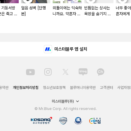
 기둥서방
얼음 성벽 [단행
외톨이에는 익숙하
빈틈없는 상사는
너무 좋아
군은 죽고 싶
본]
니까요. 약혼자 방
욕망을 숨기지 않
혼자에게
치 중! [단행본]
는다 (완전판) [스
때문에 
크롤]
했습니다
미스터블루 앱 설치
용약관
개인정보처리방침
청소년보호정책
블루머니이용약관
고객센터
사업자정
미스터블루(주)
© Mr.Blue Corp. All rights reserved.