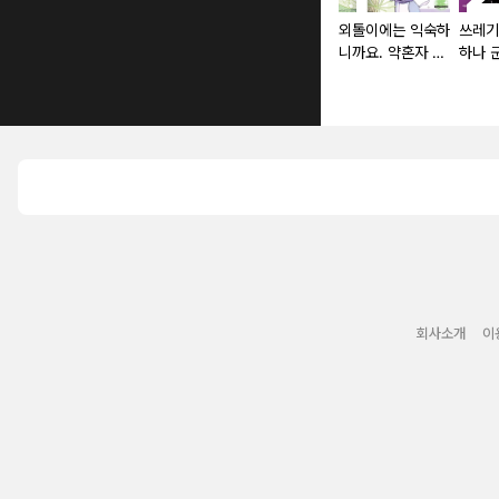
외톨이에는 익숙하
쓰레기
니까요. 약혼자 방
하나 
치 중!
어 해
회사소개
이