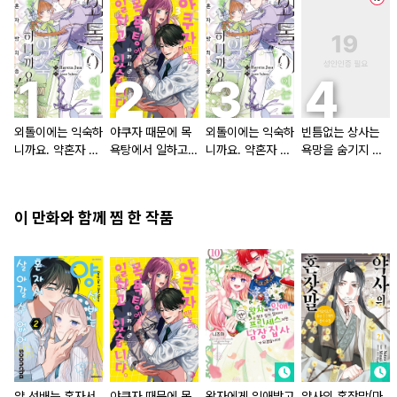
외톨이에는 익숙하
야쿠자 때문에 목
외톨이에는 익숙하
빈틈없는 상사는
니까요. 약혼자 방
욕탕에서 일하고
니까요. 약혼자 방
욕망을 숨기지 않
치 중!
있습니다
치 중! [단행본]
는다 (완전판) [스
크롤]
이 만화와 함께 찜 한 작품
양 선배는 혼자서
야쿠자 때문에 목
왕자에게 익애받고
약사의 혼잣말(마