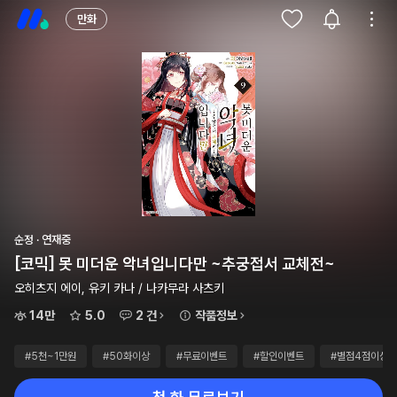
만화
순정 · 연재중
[코믹] 못 미더운 악녀입니다만 ~추궁접서 교체전~
오히츠지 에이, 유키 카나 / 나카무라 사츠키
14만
5.0
2 건
작품정보
#5천~1만원
#50화이상
#무료이벤트
#할인이벤트
#별점4점이상