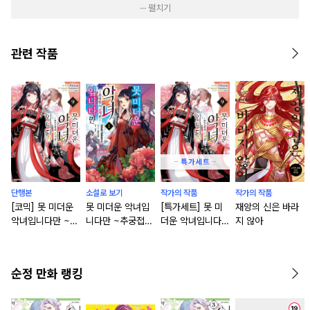
··· 펼치기
관련 작품
단행본
소설로 보기
작가의 작품
작가의 작품
[코믹] 못 미더운
못 미더운 악녀입
[특가세트] 못 미
재앙의 신은 바라
악녀입니다만 ~추
니다만 ~추궁접서
더운 악녀입니다만
지 않아
궁접서 교체전~
교체전~ [단행본]
~추궁접서 교체전
[단행본]
~
순정 만화 랭킹