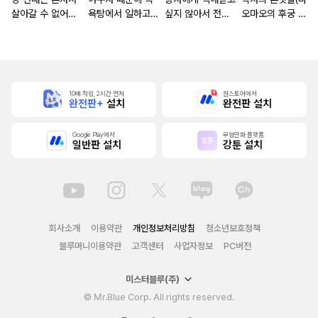
살아갈 수 없어
욕탕에서 일하고
싶지 않아서 전
오마오의 후궁 수
[단행본]
있습니다
(前) 프린세스지만
수께끼 풀이수첩)
남장 집사가 되겠
습니다!
10배 적립, 2시간 먼저
원스토어에서
완전판+
설치
완전판 설치
Google Play에서
무협만화 플랫폼
일반판 설치
강툰 설치
회사소개
이용약관
개인정보처리방침
청소년보호정책
블루머니이용약관
고객센터
사업자정보
PC버전
미스터블루(주)
© Mr.Blue Corp. All rights reserved.