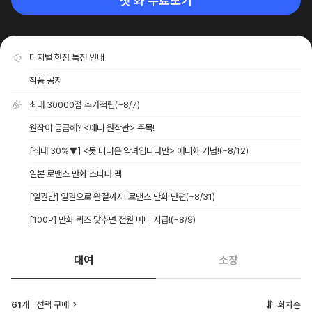
첫 화 무료보기
디지털 한정 특전 안내
작품 공지
최대 30000점 추가적립
(~8/7)
원작이 궁금해? <애니 원작관> 주목!
[최대 30%▼] <못 미더운 악녀입니다만> 애니화 기념!
(~8/12)
일본 로맨스 만화 스타터 팩
[일권만] 일권으로 완결까지! 로맨스 만화 단편
(~8/31)
[100P] 만화 퀴즈 맞추면 전원 머니 지급!
(~8/9)
대여
소장
61개
선택 구매
회차순