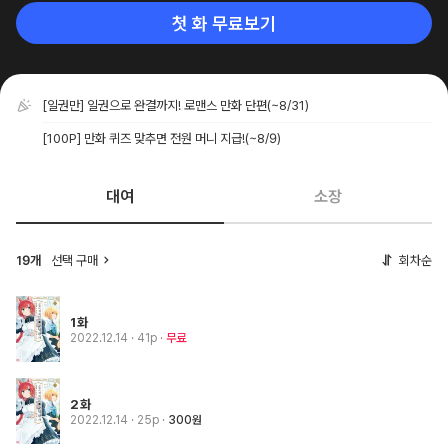
첫 화 무료보기
[일권만] 일권으로 완결까지! 로맨스 만화 단편
(~8/31)
[100P] 만화 퀴즈 맞추면 전원 머니 지급!
(~8/9)
대여
소장
선택 구매
회차순
19개
1화
2022.12.14
· 41p
무료
2화
2022.12.14
· 25p
300원