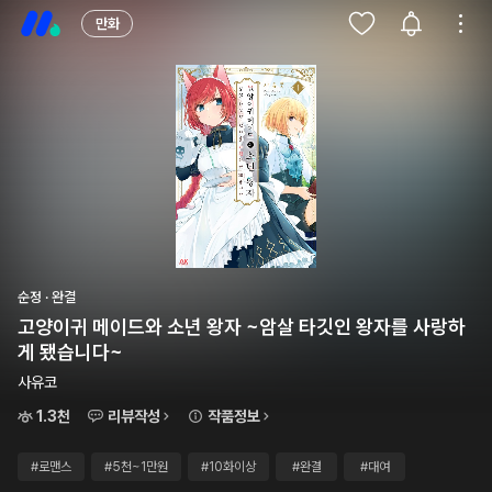
만화
순정 · 완결
고양이귀 메이드와 소년 왕자 ~암살 타깃인 왕자를 사랑하
게 됐습니다~
사유코
1.3천
리뷰작성
작품정보
#로맨스
#5천~1만원
#10화이상
#완결
#대여