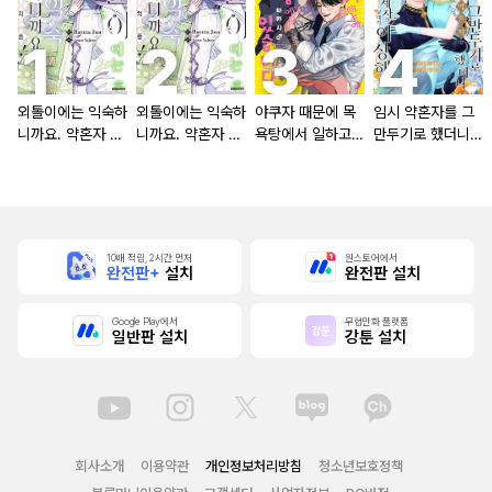
외톨이에는 익숙하
외톨이에는 익숙하
야쿠자 때문에 목
임시 약혼자를 그
니까요. 약혼자 방
니까요. 약혼자 방
욕탕에서 일하고
만두기로 했더니
치 중!
치 중! [단행본]
있습니다
냉혹한 용신 왕세
자의 상태가 이상
해졌습니다 [단행
본]
10배 적립, 2시간 먼저
원스토어에서
완전판+
설치
완전판 설치
Google Play에서
무협만화 플랫폼
일반판 설치
강툰 설치
회사소개
이용약관
개인정보처리방침
청소년보호정책