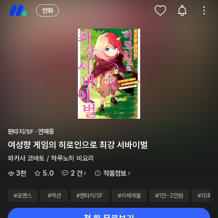
만화
판타지/SF · 연재중
여성향 게임의 히로인으로 최강 서바이벌
와카사 코바토 / 하루노히 비요리
3천
5.0
2 건
작품정보
#로맨스
#액션
#판타지/SF
#이세계물
#1만~2만원
#10화이