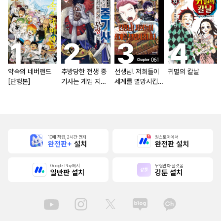
약속의 네버랜드
추방당한 전생 중
선생님! 저희들이
귀멸의 칼날
[단행본]
기사는 게임 지식
세계를 멸망시킵니
으로 무쌍한다 [단
다
행본]
10배 적립, 2시간 먼저
원스토어에서
완전판+
설치
완전판 설치
Google Play에서
무협만화 플랫폼
일반판 설치
강툰 설치