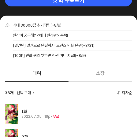
첫 화 무료보기
최대 30000점 추가적립
(~8/9)
원작이 궁금해? <애니 원작관> 주목!
[일권만] 일권으로 완결까지! 로맨스 만화 단편
(~8/31)
[100P] 만화 퀴즈 맞추면 전원 머니 지급!
(~8/9)
대여
소장
36개
선택 구매
회차순
1화
2022.07.05
· 19p
무료
2화