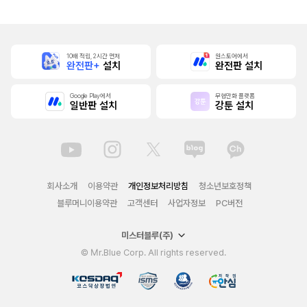
10배 적립, 2시간 먼저
원스토어에서
완전판+
설치
완전판 설치
Google Play에서
무협만화 플랫폼
일반판 설치
강툰 설치
회사소개
이용약관
개인정보처리방침
청소년보호정책
블루머니이용약관
고객센터
사업자정보
PC버전
미스터블루(주)
© Mr.Blue Corp. All rights reserved.