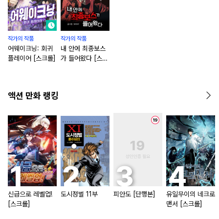
작가의 작품
작가의 작품
어웨이크닝: 회귀
내 안에 최종보스
플레이어 [스크롤]
가 들어왔다 [스크
롤]
액션 만화 랭킹
신급으로 레벨업!
도시정벌 11부
피안도 [단행본]
유일무이의 네크로
[스크롤]
맨서 [스크롤]