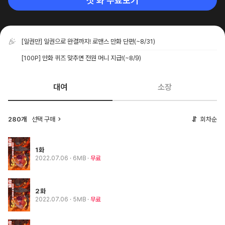
첫 화 무료보기
[일권만] 일권으로 완결까지! 로맨스 만화 단편
(~8/31)
[100P] 만화 퀴즈 맞추면 전원 머니 지급!
(~8/9)
대여
소장
280개
선택 구매
회차순
1화
2022.07.06
· 6MB
무료
2화
2022.07.06
· 5MB
무료