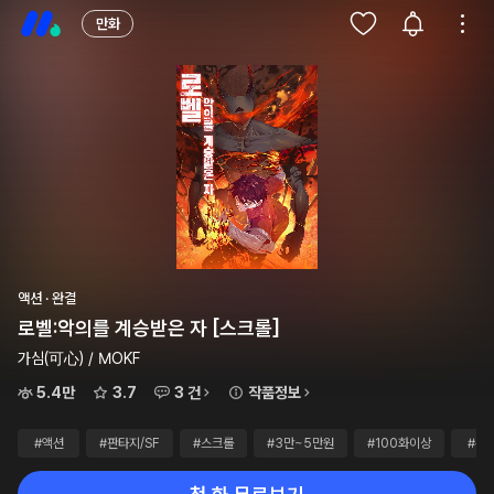
만화
액션 · 완결
로벨:악의를 계승받은 자 [스크롤]
가심(可心) / MOKF
5.4만
3.7
3 건
작품정보
#액션
#판타지/SF
#스크롤
#3만~5만원
#100화이상
#완