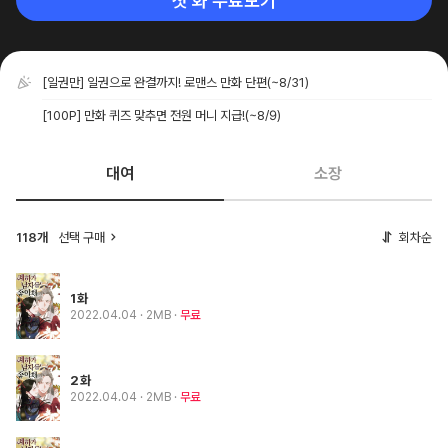
첫 화 무료보기
[일권만] 일권으로 완결까지! 로맨스 만화 단편
(~8/31)
[100P] 만화 퀴즈 맞추면 전원 머니 지급!
(~8/9)
대여
소장
118개
선택 구매
회차순
1화
2022.04.04
· 2MB
무료
2화
2022.04.04
· 2MB
무료