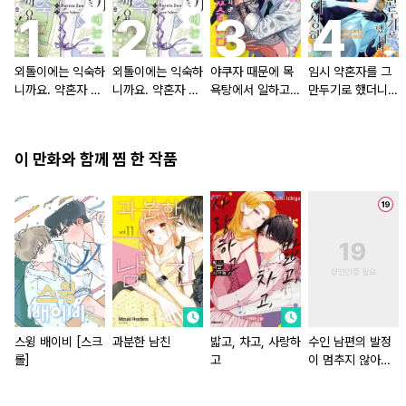
외톨이에는 익숙하
외톨이에는 익숙하
야쿠자 때문에 목
임시 약혼자를 그
니까요. 약혼자 방
니까요. 약혼자 방
욕탕에서 일하고
만두기로 했더니
치 중!
치 중! [단행본]
있습니다
냉혹한 용신 왕세
자의 상태가 이상
해졌습니다 [단행
이 만화와 함께 찜 한 작품
본]
스윙 배이비 [스크
과분한 남친
밟고, 차고, 사랑하
수인 남편의 발정
롤]
고
이 멈추지 않아
[스크롤]