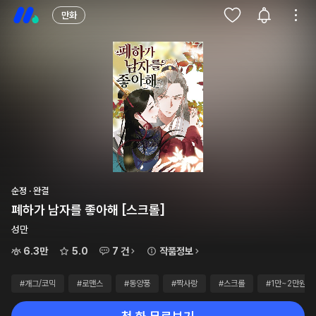
만화
순정 · 완결
폐하가 남자를 좋아해 [스크롤]
성만
6.3만
5.0
7 건
작품정보
#개그/코믹
#로맨스
#동양풍
#짝사랑
#스크롤
#1만~2만원