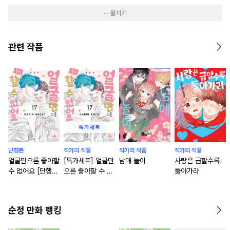
··· 펼치기
관련 작품
단행본
작가의 작품
작가의 작품
작가의 작품
얼굴만으론 좋아할
[특가세트] 얼굴만
남매 놀이
사랑은 급할수록
수 없어요 [단행
으론 좋아할 수 없
돌아가라
본]
어요
순정 만화 랭킹