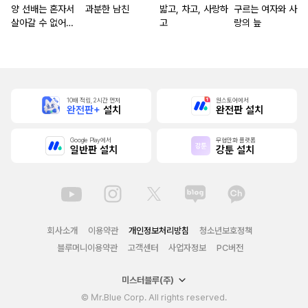
양 선배는 혼자서
과분한 남친
밟고, 차고, 사랑하
구르는 여자와 사
살아갈 수 없어
고
랑의 늪
[단행본]
10배 적립, 2시간 먼저
원스토어에서
완전판+
설치
완전판 설치
Google Play에서
무협만화 플랫폼
일반판 설치
강툰 설치
회사소개
이용약관
개인정보처리방침
청소년보호정책
블루머니이용약관
고객센터
사업자정보
PC버전
미스터블루(주)
© Mr.Blue Corp. All rights reserved.