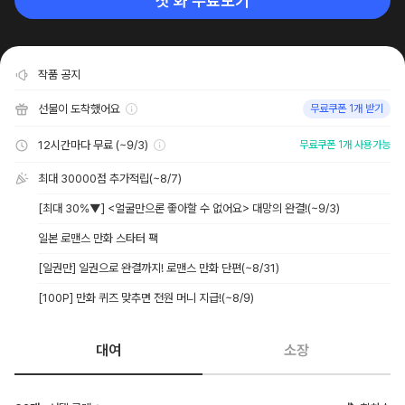
첫 화 무료보기
작품 공지
선물이 도착했어요
무료쿠폰 1개 받기
12시간마다 무료 (~9/3)
무료쿠폰 1개 사용가능
최대 30000점 추가적립
(~8/7)
[최대 30%▼] <얼굴만으론 좋아할 수 없어요> 대망의 완결!
(~9/3)
일본 로맨스 만화 스타터 팩
[일권만] 일권으로 완결까지! 로맨스 만화 단편
(~8/31)
[100P] 만화 퀴즈 맞추면 전원 머니 지급!
(~8/9)
대여
소장