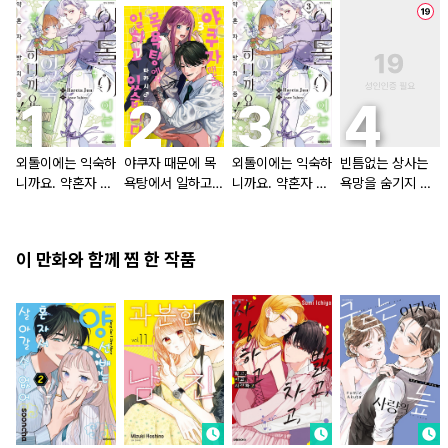
외톨이에는 익숙하
야쿠자 때문에 목
외톨이에는 익숙하
빈틈없는 상사는
니까요. 약혼자 방
욕탕에서 일하고
니까요. 약혼자 방
욕망을 숨기지 않
치 중!
있습니다
치 중! [단행본]
는다 (완전판) [스
크롤]
이 만화와 함께 찜 한 작품