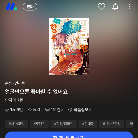
만화
순정 · 연재중
얼굴만으론 좋아할 수 없어요
안자이 카린
15.9만
5.0
12 건
작품정보
#개그/코믹
#로맨스
#학원/캠퍼스
#현대물
#1만~2만원
#50