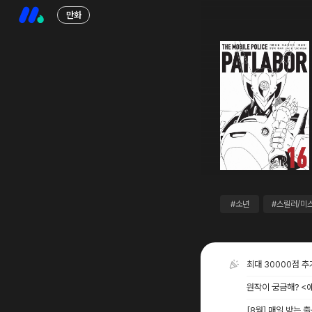
만화
#소년
#스릴러/미
최대 30000점 
원작이 궁금해? <
[8월] 매일 받는 