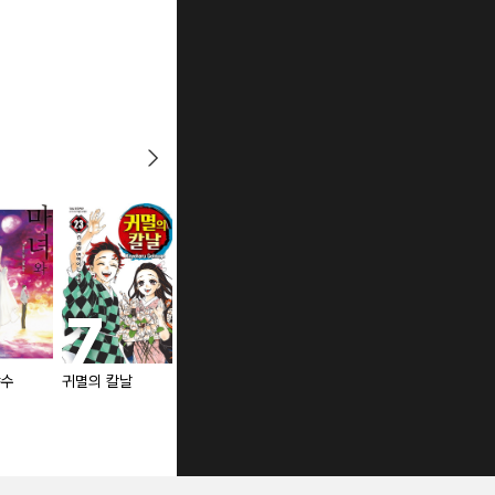
야수
귀멸의 칼날
청의 엑소시스트
헌터X헌터 신장판
[단행본]
[단행본]