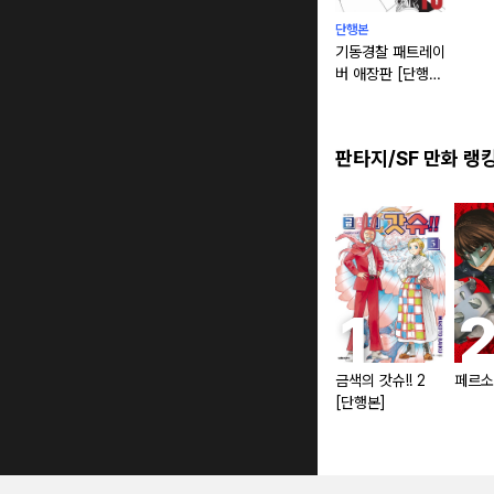
단행본
기동경찰 패트레이
버 애장판 [단행
본]
판타지/SF 만화 랭
금색의 갓슈!! 2
페르소
[단행본]