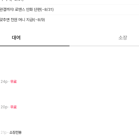
 완결까지! 로맨스 만화 단편
(~8/31)
 맞추면 전원 머니 지급!
(~8/9)
대여
소장
· 24p
무료
· 20p
무료
· 21p
소장전용