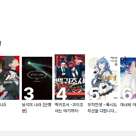
킹
나5
보석의 나라 [단행
백귀조서 -괴이조
무직전생 ~록시도
마녀와 
본]
사는 여기까지-
최선을 다합니다~
(코믹) [단행본]