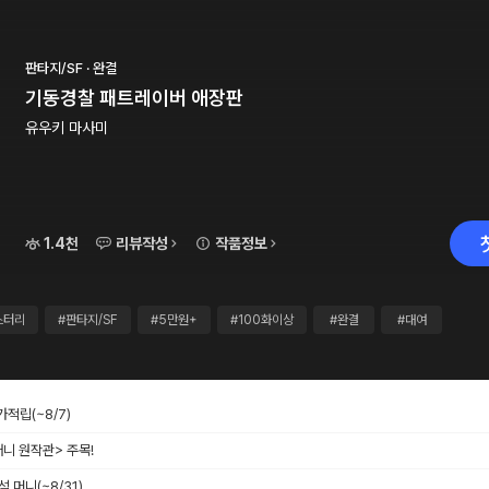
판타지/SF · 완결
기동경찰 패트레이버 애장판
유우키 마사미
1.4천
리뷰작성
작품정보
스터리
#판타지/SF
#5만원+
#100화이상
#완결
#대여
추가적립
(~8/7)
애니 원작관> 주목!
출석 머니
(~8/31)