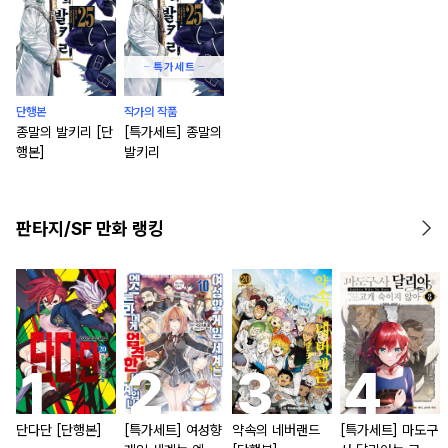
단행본
작가의 작품
종말의 발키리 [단
[특가세트] 종말의
행본]
발키리
판타지/SF 만화 랭킹
단다단 [단행본]
[특가세트] 여성향
약속의 네버랜드
[특가세트] 마도구