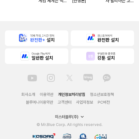
게임 세계는 엑스
[단행본]
사 달리아는 고개
트라에게 엄격한
숙이지 않아
세계입니다
10배 적립, 2시간 먼저
원스토어에서
완전판+
설치
완전판 설치
Google Play에서
무협만화 플랫폼
일반판 설치
강툰 설치
회사소개
이용약관
개인정보처리방침
청소년보호정책
블루머니이용약관
고객센터
사업자정보
PC버전
미스터블루(주)
© Mr.Blue Corp. All rights reserved.