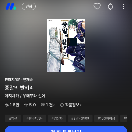
만화
판타지/SF · 연재중
종말의 발키리
아지치카 / 우메무라 신야
1.6만
5.0
1 건
작품정보
#액션
#판타지/SF
#영상화
#2만~3만원
#100화이상
#무