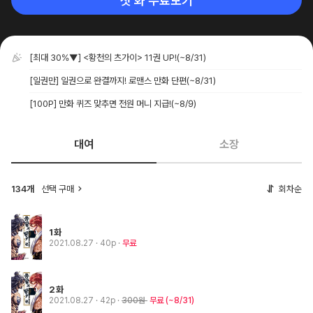
첫 화 무료보기
[최대 30%▼] <황천의 츠가이> 11권 UP!
(~8/31)
[일권만] 일권으로 완결까지! 로맨스 만화 단편
(~8/31)
[100P] 만화 퀴즈 맞추면 전원 머니 지급!
(~8/9)
대여
소장
134개
선택 구매
회차순
1화
2021.08.27
· 40p
무료
2화
2021.08.27
· 42p
300원
무료
(~8/31)