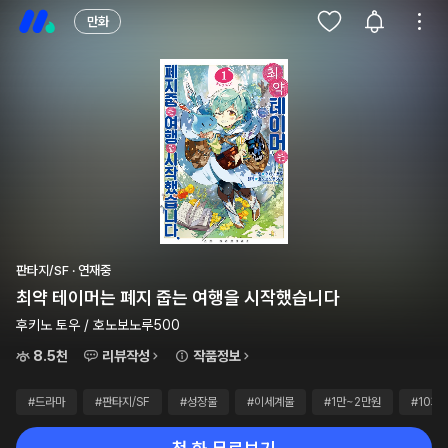
만화
판타지/SF · 연재중
최약 테이머는 폐지 줍는 여행을 시작했습니다
후키노 토우 / 호노보노루500
8.5천
리뷰작성
작품정보
#드라마
#판타지/SF
#성장물
#이세계물
#1만~2만원
#10화