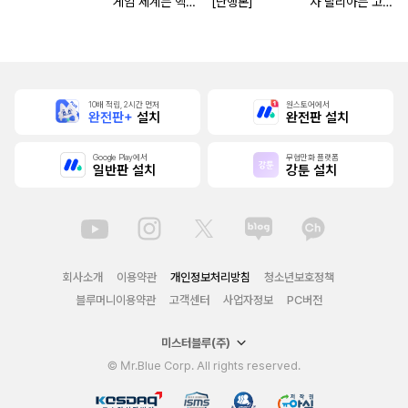
게임 세계는 엑스
[단행본]
사 달리아는 고개
트라에게 엄격한
숙이지 않아
세계입니다
10배 적립, 2시간 먼저
원스토어에서
완전판+
설치
완전판 설치
Google Play에서
무협만화 플랫폼
일반판 설치
강툰 설치
회사소개
이용약관
개인정보처리방침
청소년보호정책
블루머니이용약관
고객센터
사업자정보
PC버전
미스터블루(주)
© Mr.Blue Corp. All rights reserved.