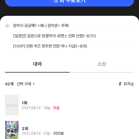
첫 화 무료보기
원작이 궁금해? <애니 원작관> 주목!
[일권만] 일권으로 완결까지! 로맨스 만화 단편
(~8/31)
[100P] 만화 퀴즈 맞추면 전원 머니 지급!
(~8/9)
대여
소장
42개
선택 구매
회차순
1화
2021.08.13
· 39p
무료
2화
2021.08.13
· 23p
300원