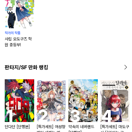
작가의 작품
사립 오도구즈 학
원 중등부!
판타지/SF 만화 랭킹
단다단 [단행본]
[특가세트] 여성향
약속의 네버랜드
[특가세트] 마도구