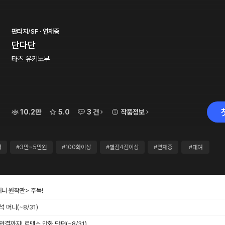
판타지/SF · 연재중
단다단
타츠 유키노부
10.2만
5.0
3 건
작품정보
력
#3만~5만원
#100화이상
#별점4점이상
#연재중
#대여
애니 원작관> 주목!
출석 머니
(~8/31)
 완결까지! 로맨스 만화 단편
(~8/31)