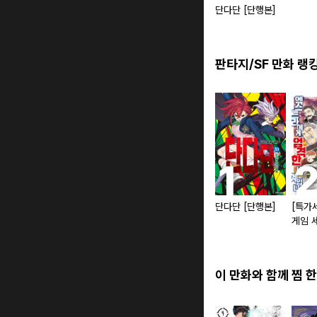
단다단 [단행본]
판타지/SF 만화 랭
단다단 [단행본]
[특가
게임 
트라에
세계입
이 만화와 함께 찜 한