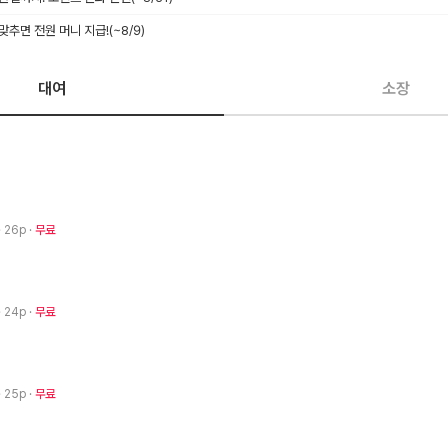
 맞추면 전원 머니 지급!
(~8/9)
대여
소장
· 26p
무료
· 24p
무료
· 25p
무료