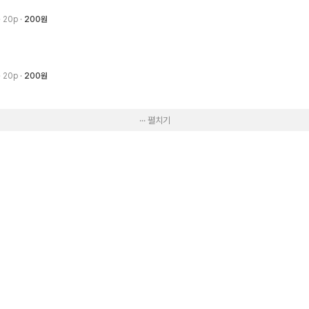
· 20p
200원
· 20p
200원
··· 펼치기