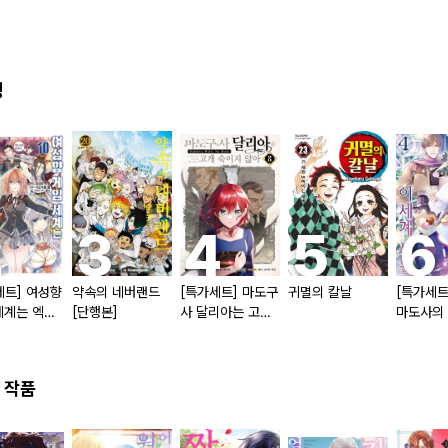
킹
세트] 여성향
약속의 네버랜드
[특가세트] 마도구
귀멸의 칼날
[특가세트
세계는 엑스
[단행본]
사 달리아는 고개
마도사의
게 엄격한
숙이지 않아
생활
니다
 작품