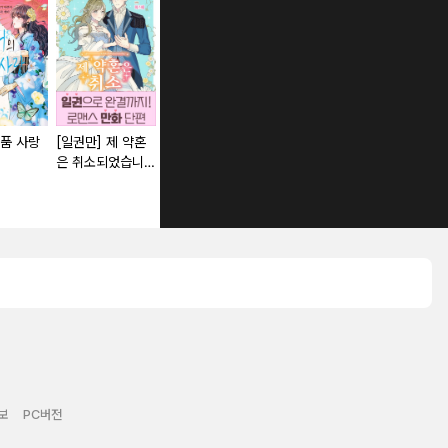
품 사랑
[일권만] 제 약혼
[일권만] 전하께서
샴발라드 [단행본]
[이브] 이누
은 취소되었습니다
는 오늘도 운명의
씨는 오늘 밤
[단행본]
상대를 찾으신 모
않아! [스크
양이네요 (웃음)
[단행본]
보
PC버전