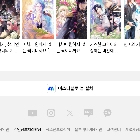
내가, 챔피언
어차피 원하지 않
어차피 원하지 않
키스한 고양이의
인어의 거
왕녀의 기둥
는 짝이니까요 [단
는 짝이니까요
정체는 마법에 걸
로 전직한다
행본]
린 얼음 귀공자였
습니다. '쓰다듬어
주세요'라고 졸라
도 곤란해요! [단행
본]
미스터블루 앱 설치
용약관
개인정보처리방침
청소년보호정책
블루머니이용약관
고객센터
사업자정