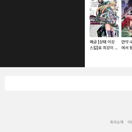
폐급 【상태 이상
만약 
스킬】로 최강이 된
에서 
내가 모든 것을 유
서방으
린하기까지 [단행
면.
본]
회사소개
이