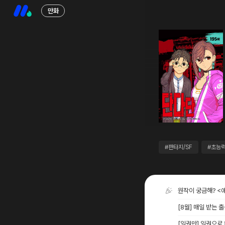
만화
#판타지/SF
#초능
원작이 궁금해? <
[8월] 매일 받는 
[일권만] 일권으로