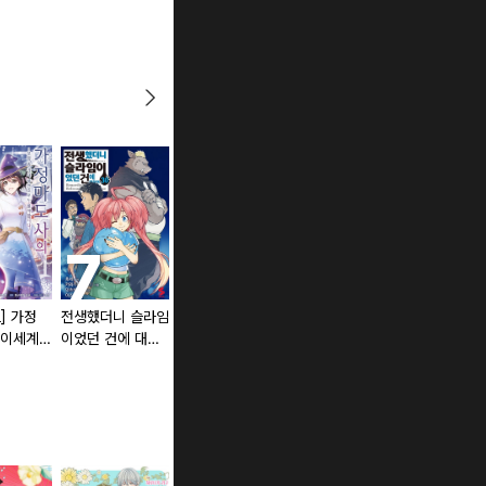
] 가정
전생했더니 슬라임
헌터X헌터 신장판
가짜 성녀?! 미라
 이세계
이었던 건에 대하
[단행본]
의 모험담 ~추방
여 (코믹스)
당했지만 실은 최
강이기에 세컨드라
이프를 즐깁니다!~
[단행본]